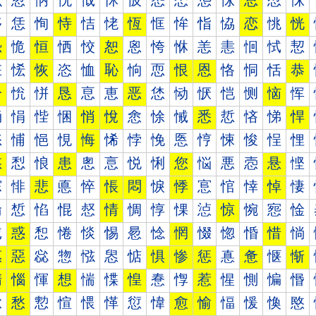
怰
怱
怲
怳
怴
怵
怶
怷
怸
怹
怺
总
怼
怽
恀
恁
恂
恃
恄
恅
恆
恇
恈
恉
恊
恋
恌
恍
恐
恑
恒
恓
恔
恕
恖
恗
恘
恙
恚
恛
恜
恝
恠
恡
恢
恣
恤
恥
恦
恧
恨
恩
恪
恫
恬
恭
恰
恱
恲
恳
恴
恵
恶
恷
恸
恹
恺
恻
恼
恽
悀
悁
悂
悃
悄
悅
悆
悇
悈
悉
悊
悋
悌
悍
悐
悑
悒
悓
悔
悕
悖
悗
悘
悙
悚
悛
悜
悝
悠
悡
悢
患
悤
悥
悦
悧
您
悩
悪
悫
悬
悭
悰
悱
悲
悳
悴
悵
悶
悷
悸
悹
悺
悻
悼
悽
惀
惁
惂
惃
惄
情
惆
惇
惈
惉
惊
惋
惌
惍
惐
惑
惒
惓
惔
惕
惖
惗
惘
惙
惚
惛
惜
惝
惠
惡
惢
惣
惤
惥
惦
惧
惨
惩
惪
惫
惬
惭
惰
惱
惲
想
惴
惵
惶
惷
惸
惹
惺
惻
惼
惽
愀
愁
愂
愃
愄
愅
愆
愇
愈
愉
愊
愋
愌
愍