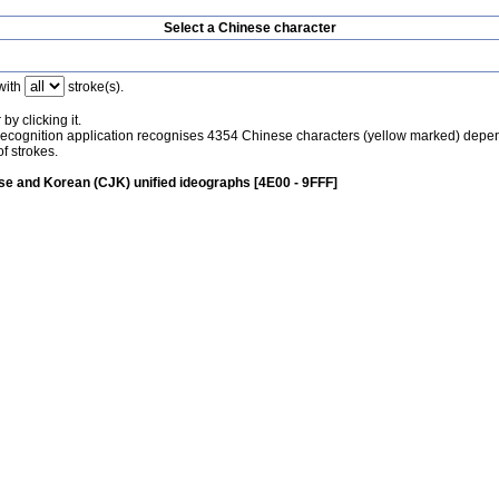
Select a Chinese character
with
stroke(s).
by clicking it.
recognition application recognises 4354 Chinese characters (yellow marked) depe
f strokes.
e and Korean (CJK) unified ideographs [4E00 - 9FFF]