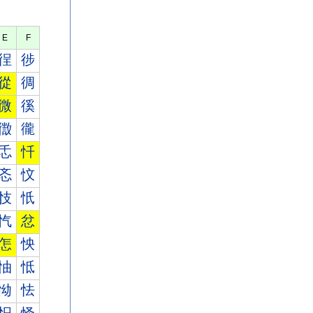
E
F
徎
徏
從
徟
微
徯
徾
徿
忎
忏
忞
忟
忮
忯
忾
忿
怎
怏
怞
怟
怮
怯