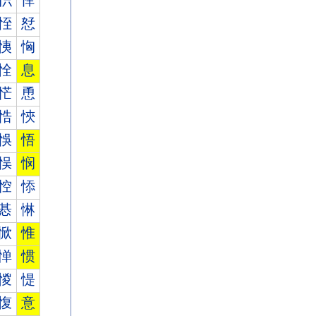
怾
怿
恎
恏
恞
恟
恮
息
恾
恿
悎
悏
悞
悟
悮
悯
悾
悿
惎
惏
惞
惟
惮
惯
惾
惿
愎
意