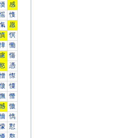
愞
感
愮
愯
愾
愿
慎
慏
慞
慟
慮
慯
慾
慿
憎
憏
憞
憟
憮
憯
憾
憿
懎
懏
懞
懟
懮
懯