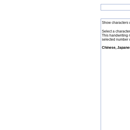
Show characters 
Select a character 
This handwriting 
selected number o
Chinese, Japanes