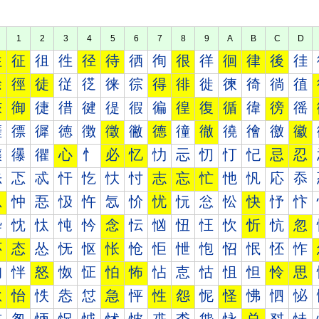
1
2
3
4
5
6
7
8
9
A
B
C
D
往
征
徂
徃
径
待
徆
徇
很
徉
徊
律
後
徍
徐
徑
徒
従
徔
徕
徖
得
徘
徙
徚
徛
徜
徝
徠
御
徢
徣
徤
徥
徦
徧
徨
復
循
徫
徬
徭
徰
徱
徲
徳
徴
徵
徶
德
徸
徹
徺
徻
徼
徽
忀
忁
忂
心
忄
必
忆
忇
忈
忉
忊
忋
忌
忍
忐
忑
忒
忓
忔
忕
忖
志
忘
忙
忚
忛
応
忝
忠
忡
忢
忣
忤
忥
忦
忧
忨
忩
忪
快
忬
忭
忰
忱
忲
忳
忴
念
忶
忷
忸
忹
忺
忻
忼
忽
怀
态
怂
怃
怄
怅
怆
怇
怈
怉
怊
怋
怌
怍
怐
怑
怒
怓
怔
怕
怖
怗
怘
怙
怚
怛
怜
思
怠
怡
怢
怣
怤
急
怦
性
怨
怩
怪
怫
怬
怭