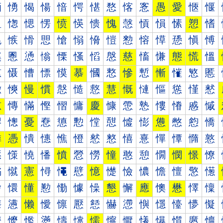
愐
愑
愒
愓
愔
愕
愖
愗
愘
愙
愚
愛
愜
愝
愠
愡
愢
愣
愤
愥
愦
愧
愨
愩
愪
愫
愬
愭
愰
愱
愲
愳
愴
愵
愶
愷
愸
愹
愺
愻
愼
愽
慀
慁
慂
慃
慄
慅
慆
慇
慈
慉
慊
態
慌
慍
慐
慑
慒
慓
慔
慕
慖
慗
慘
慙
慚
慛
慜
慝
慠
慡
慢
慣
慤
慥
慦
慧
慨
慩
慪
慫
慬
慭
慰
慱
慲
慳
慴
慵
慶
慷
慸
慹
慺
慻
慼
慽
憀
憁
憂
憃
憄
憅
憆
憇
憈
憉
憊
憋
憌
憍
憐
憑
憒
憓
憔
憕
憖
憗
憘
憙
憚
憛
憜
憝
憠
憡
憢
憣
憤
憥
憦
憧
憨
憩
憪
憫
憬
憭
憰
憱
憲
憳
憴
憵
憶
憷
憸
憹
憺
憻
憼
憽
懀
懁
懂
懃
懄
懅
懆
懇
懈
應
懊
懋
懌
懍
懐
懑
懒
懓
懔
懕
懖
懗
懘
懙
懚
懛
懜
懝
懠
懡
懢
懣
懤
懥
懦
懧
懨
懩
懪
懫
懬
懭