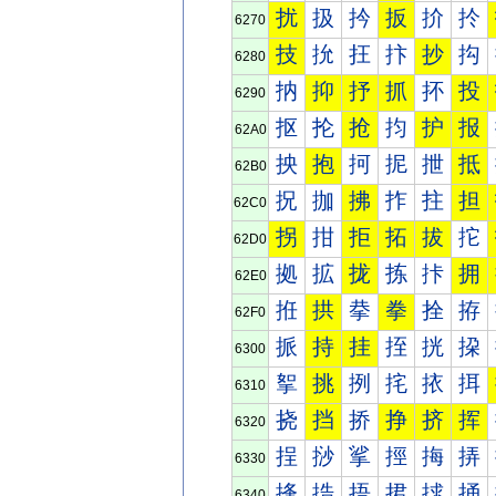
扰
扱
扲
扳
扴
扵
6270
技
抁
抂
抃
抄
抅
6280
抐
抑
抒
抓
抔
投
6290
抠
抡
抢
抣
护
报
62A0
抰
抱
抲
抳
抴
抵
62B0
拀
拁
拂
拃
拄
担
62C0
拐
拑
拒
拓
拔
拕
62D0
拠
拡
拢
拣
拤
拥
62E0
拰
拱
拲
拳
拴
拵
62F0
挀
持
挂
挃
挄
挅
6300
挐
挑
挒
挓
挔
挕
6310
挠
挡
挢
挣
挤
挥
6320
挰
挱
挲
挳
挴
挵
6330
捀
捁
捂
捃
捄
捅
6340