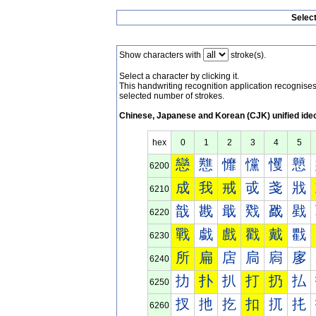
Selec
Show characters with
stroke(s).
Select a character by clicking it.
This handwriting recognition application recognis
selected number of strokes.
Chinese, Japanese and Korean (CJK) unified ide
hex
0
1
2
3
4
5
戀
戁
戂
戃
戄
戅
6200
成
我
戒
戓
戔
戕
6210
戠
戡
戢
戣
戤
戥
6220
戰
戱
戲
戳
戴
戵
6230
所
扁
扂
扃
扄
扅
6240
扐
扑
扒
打
扔
払
6250
扠
扡
扢
扣
扤
扥
6260