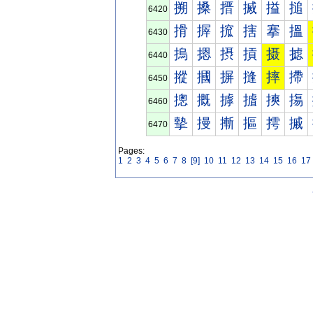
搠
搡
搢
搣
搤
搥
6420
搰
搱
搲
搳
搴
搵
6430
摀
摁
摂
摃
摄
摅
6440
摐
摑
摒
摓
摔
摕
6450
摠
摡
摢
摣
摤
摥
6460
摰
摱
摲
摳
摴
摵
6470
Pages:
1
2
3
4
5
6
7
8
[9]
10
11
12
13
14
15
16
17