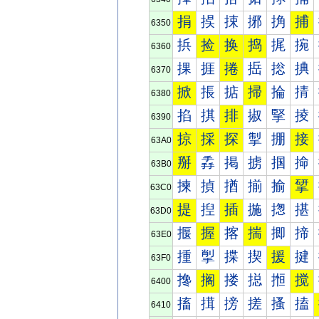
捐
捑
捒
捓
捔
捕
6350
捠
捡
换
捣
捤
捥
6360
捰
捱
捲
捳
捴
捵
6370
掀
掁
掂
掃
掄
掅
6380
掐
掑
排
掓
掔
掕
6390
掠
採
探
掣
掤
接
63A0
掰
掱
掲
掳
掴
掵
63B0
揀
揁
揂
揃
揄
揅
63C0
提
揑
插
揓
揔
揕
63D0
揠
握
揢
揣
揤
揥
63E0
揰
揱
揲
揳
援
揵
63F0
搀
搁
搂
搃
搄
搅
6400
搐
搑
搒
搓
搔
搕
6410