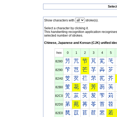
Selec
Show characters with
stroke(s).
Select a character by clicking it.
This handwriting recognition application recognis
selected number of strokes.
Chinese, Japanese and Korean (CJK) unified ide
hex
0
1
2
3
4
5
芀
芁
节
芃
芄
芅
8280
芐
芑
芒
芓
芔
芕
8290
芠
芡
芢
芣
芤
芥
82A0
芰
花
芲
芳
芴
芵
82B0
苀
苁
苂
苃
苄
苅
82C0
苐
苑
苒
苓
苔
苕
82D0
苠
苡
苢
苣
苤
若
82E0