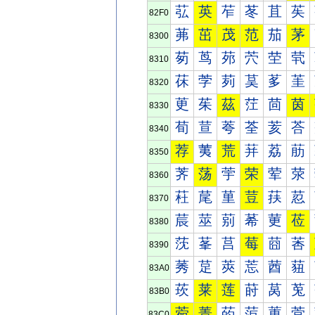
苰
英
苲
苳
苴
苵
82F0
茀
茁
茂
范
茄
茅
8300
茐
茑
茒
茓
茔
茕
8310
茠
茡
茢
茣
茤
茥
8320
茰
茱
茲
茳
茴
茵
8330
荀
荁
荂
荃
荄
荅
8340
荐
荑
荒
荓
荔
荕
8350
荠
荡
荢
荣
荤
荥
8360
荰
荱
荲
荳
荴
荵
8370
莀
莁
莂
莃
莄
莅
8380
莐
莑
莒
莓
莔
莕
8390
莠
莡
莢
莣
莤
莥
83A0
莰
莱
莲
莳
莴
莵
83B0
菀
菁
菂
菃
菄
菅
83C0