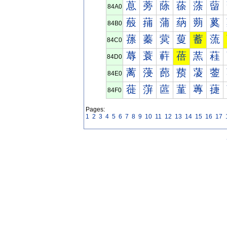
蒠
蒡
蒢
蒣
蒤
蒥
84A0
蒰
蒱
蒲
蒳
蒴
蒵
84B0
蓀
蓁
蓂
蓃
蓄
蓅
84C0
蓐
蓑
蓒
蓓
蓔
蓕
84D0
蓠
蓡
蓢
蓣
蓤
蓥
84E0
蓰
蓱
蓲
蓳
蓴
蓵
84F0
Pages:
1
2
3
4
5
6
7
8
9
10
11
12
13
14
15
16
17