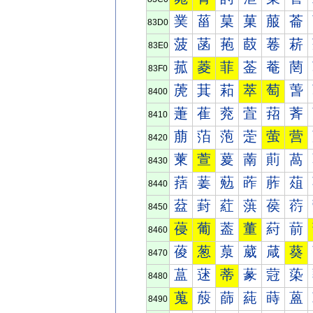
菐
菑
菒
菓
菔
菕
83D0
菠
菡
菢
菣
菤
菥
83E0
菰
菱
菲
菳
菴
菵
83F0
萀
萁
萂
萃
萄
萅
8400
萐
萑
萒
萓
萔
萕
8410
萠
萡
萢
萣
萤
营
8420
萰
萱
萲
萳
萴
萵
8430
葀
葁
葂
葃
葄
葅
8440
葐
葑
葒
葓
葔
葕
8450
葠
葡
葢
董
葤
葥
8460
葰
葱
葲
葳
葴
葵
8470
蒀
蒁
蒂
蒃
蒄
蒅
8480
蒐
蒑
蒒
蒓
蒔
蒕
8490