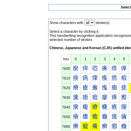
Selec
Show characters with
stroke(s).
Select a character by clicking it.
This handwriting recognition application recognis
selected number of strokes.
Chinese, Japanese and Korean (CJK) unified ide
hex
0
1
2
3
4
5
瘀
瘁
瘂
瘃
瘄
瘅
7600
瘐
瘑
瘒
瘓
瘔
瘕
7610
瘠
瘡
瘢
瘣
瘤
瘥
7620
瘰
瘱
瘲
瘳
瘴
瘵
7630
癀
癁
療
癃
癄
癅
7640
癐
癑
癒
癓
癔
癕
7650
癠
癡
癢
癣
癤
癥
7660