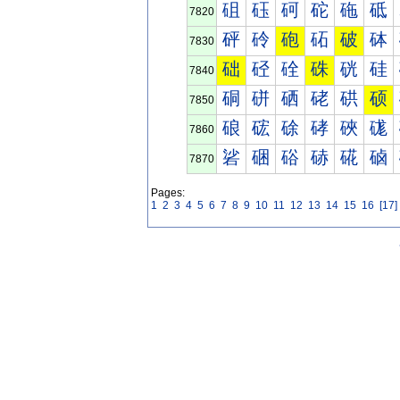
砠
砡
砢
砣
砤
砥
7820
砰
砱
砲
砳
破
砵
7830
础
硁
硂
硃
硄
硅
7840
硐
硑
硒
硓
硔
硕
7850
硠
硡
硢
硣
硤
硥
7860
硰
硱
硲
硳
硴
硵
7870
Pages:
1
2
3
4
5
6
7
8
9
10
11
12
13
14
15
16
[17]