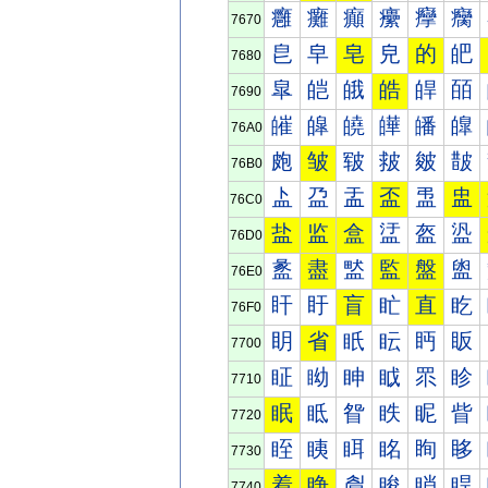
癰
癱
癲
癳
癴
癵
7670
皀
皁
皂
皃
的
皅
7680
皐
皑
皒
皓
皔
皕
7690
皠
皡
皢
皣
皤
皥
76A0
皰
皱
皲
皳
皴
皵
76B0
盀
盁
盂
盃
盄
盅
76C0
盐
监
盒
盓
盔
盕
76D0
盠
盡
盢
監
盤
盥
76E0
盰
盱
盲
盳
直
盵
76F0
眀
省
眂
眃
眄
眅
7700
眐
眑
眒
眓
眔
眕
7710
眠
眡
眢
眣
眤
眥
7720
眰
眱
眲
眳
眴
眵
7730
着
睁
睂
睃
睄
睅
7740