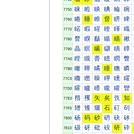
睐
睑
睒
睓
睔
睕
7750
睠
睡
睢
督
睤
睥
7760
睰
睱
睲
睳
睴
睵
7770
瞀
瞁
瞂
瞃
瞄
瞅
7780
瞐
瞑
瞒
瞓
瞔
瞕
7790
瞠
瞡
瞢
瞣
瞤
瞥
77A0
瞰
瞱
瞲
瞳
瞴
瞵
77B0
矀
矁
矂
矃
矄
矅
77C0
矐
矑
矒
矓
矔
矕
77D0
矠
矡
矢
矣
矤
知
77E0
矰
矱
矲
石
矴
矵
77F0
砀
码
砂
砃
砄
砅
7800
砐
砑
砒
砓
研
砕
7810