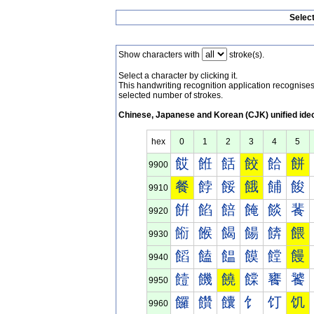
Selec
Show characters with
stroke(s).
Select a character by clicking it.
This handwriting recognition application recognis
selected number of strokes.
Chinese, Japanese and Korean (CJK) unified ide
hex
0
1
2
3
4
5
餀
餁
餂
餃
餄
餅
9900
餐
餑
餒
餓
餔
餕
9910
餠
餡
餢
餣
餤
餥
9920
餰
餱
餲
餳
餴
餵
9930
饀
饁
饂
饃
饄
饅
9940
饐
饑
饒
饓
饔
饕
9950
饠
饡
饢
饣
饤
饥
9960