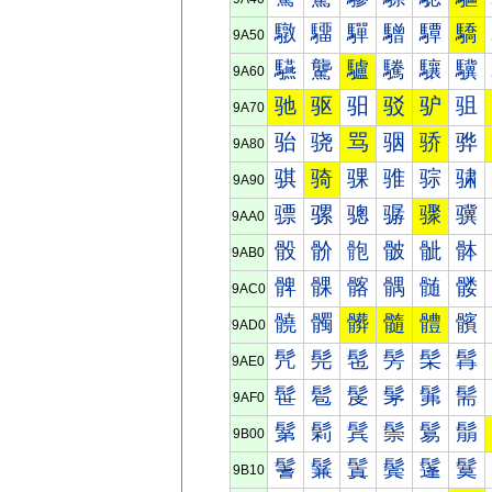
驐
驑
驒
驓
驔
驕
9A50
驠
驡
驢
驣
驤
驥
9A60
驰
驱
驲
驳
驴
驵
9A70
骀
骁
骂
骃
骄
骅
9A80
骐
骑
骒
骓
骔
骕
9A90
骠
骡
骢
骣
骤
骥
9AA0
骰
骱
骲
骳
骴
骵
9AB0
髀
髁
髂
髃
髄
髅
9AC0
髐
髑
髒
髓
體
髕
9AD0
髠
髡
髢
髣
髤
髥
9AE0
髰
髱
髲
髳
髴
髵
9AF0
鬀
鬁
鬂
鬃
鬄
鬅
9B00
鬐
鬑
鬒
鬓
鬔
鬕
9B10