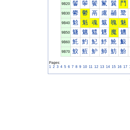
鬠
鬡
鬢
鬣
鬤
鬥
9B20
鬰
鬱
鬲
鬳
鬴
鬵
9B30
魀
魁
魂
魃
魄
魅
9B40
魐
魑
魒
魓
魔
魕
9B50
魠
魡
魢
魣
魤
魥
9B60
魰
魱
魲
魳
魴
魵
9B70
Pages:
1
2
3
4
5
6
7
8
9
10
11
12
13
14
15
16
17