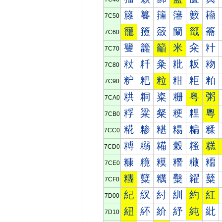
籐
籑
籒
籓
籔
籕
7C50
籠
籡
籢
籣
籤
籥
7C60
籰
籱
籲
米
籴
籵
7C70
粀
粁
粂
粃
粄
粅
7C80
粐
粑
粒
粓
粔
粕
7C90
粠
粡
粢
粣
粤
粥
7CA0
粰
粱
粲
粳
粴
粵
7CB0
糀
糁
糂
糃
糄
糅
7CC0
糐
糑
糒
糓
糔
糕
7CD0
糠
糡
糢
糣
糤
糥
7CE0
糰
糱
糲
糳
糴
糵
7CF0
紀
紁
紂
紃
約
紅
7D00
紐
紑
紒
紓
純
紕
7D10