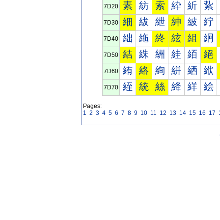
素
紡
索
紣
紤
紥
7D20
細
紱
紲
紳
紴
紵
7D30
絀
絁
終
絃
組
絅
7D40
結
絑
絒
絓
絔
絕
7D50
絠
絡
絢
絣
絤
絥
7D60
絰
統
絲
絳
絴
絵
7D70
Pages:
1
2
3
4
5
6
7
8
9
10
11
12
13
14
15
16
17