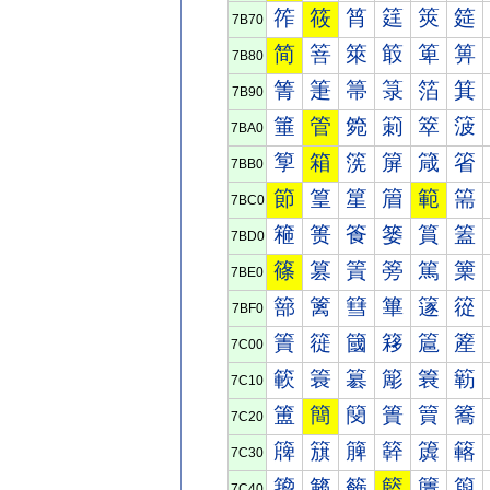
筰
筱
筲
筳
筴
筵
7B70
简
箁
箂
箃
箄
箅
7B80
箐
箑
箒
箓
箔
箕
7B90
箠
管
箢
箣
箤
箥
7BA0
箰
箱
箲
箳
箴
箵
7BB0
節
篁
篂
篃
範
篅
7BC0
篐
篑
篒
篓
篔
篕
7BD0
篠
篡
篢
篣
篤
篥
7BE0
篰
篱
篲
篳
篴
篵
7BF0
簀
簁
簂
簃
簄
簅
7C00
簐
簑
簒
簓
簔
簕
7C10
簠
簡
簢
簣
簤
簥
7C20
簰
簱
簲
簳
簴
簵
7C30
籀
籁
籂
籃
籄
籅
7C40