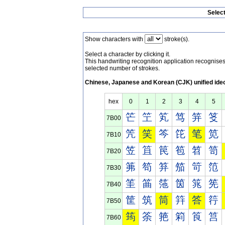
Selec
Show characters with
stroke(s).
Select a character by clicking it.
This handwriting recognition application recognis
selected number of strokes.
Chinese, Japanese and Korean (CJK) unified ide
hex
0
1
2
3
4
5
笀
笁
笂
笃
笄
笅
7B00
笐
笑
笒
笓
笔
笕
7B10
笠
笡
笢
笣
笤
笥
7B20
笰
笱
笲
笳
笴
笵
7B30
筀
筁
筂
筃
筄
筅
7B40
筐
筑
筒
筓
答
筕
7B50
筠
筡
筢
筣
筤
筥
7B60