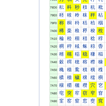
秐
科
秒
秓
秔
秕
79D0
秠
秡
秢
秣
秤
秥
79E0
称
秱
秲
秳
秴
秵
79F0
稀
稁
稂
稃
稄
稅
7A00
稐
稑
稒
稓
稔
稕
7A10
稠
稡
稢
稣
稤
稥
7A20
稰
稱
稲
稳
稴
稵
7A30
穀
穁
穂
穃
穄
穅
7A40
穐
穑
穒
穓
穔
穕
7A50
穠
穡
穢
穣
穤
穥
7A60
穰
穱
穲
穳
穴
穵
7A70
窀
突
窂
窃
窄
窅
7A80
窐
窑
窒
窓
窔
窕
7A90