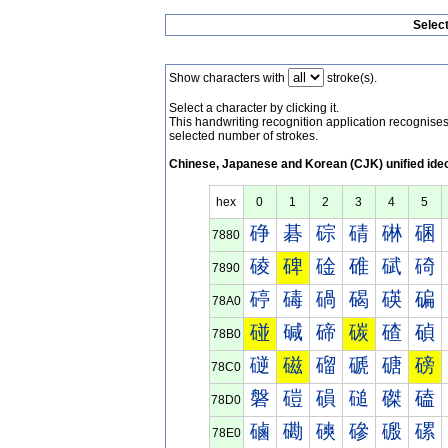
Selec
Show characters with
stroke(s).
Select a character by clicking it.
This handwriting recognition application recognis
selected number of strokes.
Chinese, Japanese and Korean (CJK) unified ide
hex
0
1
2
3
4
5
碀
碁
碂
碃
碄
碅
7880
碐
碑
碒
碓
碔
碕
7890
碠
碡
碢
碣
碤
碥
78A0
碰
碱
碲
碳
碴
碵
78B0
磀
磁
磂
磃
磄
磅
78C0
磐
磑
磒
磓
磔
磕
78D0
磠
磡
磢
磣
磤
磥
78E0