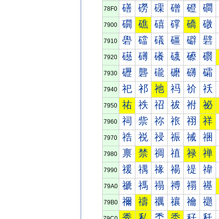
磰
磱
磲
磳
磴
磵
78F0
礀
礁
礂
礃
礄
礅
7900
礐
礑
礒
礓
礔
礕
7910
礠
礡
礢
礣
礤
礥
7920
礰
礱
礲
礳
礴
礵
7930
祀
祁
祂
祃
祄
祅
7940
祐
祑
祒
祓
祔
祕
7950
祠
祡
祢
祣
祤
祥
7960
祰
祱
祲
祳
祴
祵
7970
禀
禁
禂
禃
禄
禅
7980
禐
禑
禒
禓
禔
禕
7990
禠
禡
禢
禣
禤
禥
79A0
禰
禱
禲
禳
禴
禵
79B0
秀
私
秂
秃
秄
秅
79C0