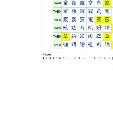
窠
窡
窢
窣
窤
窥
7AA0
窰
窱
窲
窳
窴
窵
7AB0
竀
竁
竂
竃
竄
竅
7AC0
竐
竑
竒
竓
竔
竕
7AD0
章
竡
竢
竣
竤
童
7AE0
竰
竱
竲
竳
竴
竵
7AF0
Pages:
1
2
3
4
5
6
7
8
9
10
11
12
13
14
15
16
17