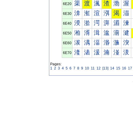
渠
渡
渢
渣
渤
渥
6E20
渰
渱
渲
渳
渴
渵
6E30
湀
湁
湂
湃
湄
湅
6E40
湐
湑
湒
湓
湔
湕
6E50
湠
湡
湢
湣
湤
湥
6E60
湰
湱
湲
湳
湴
湵
6E70
Pages:
1
2
3
4
5
6
7
8
9
10
11
12
[13]
14
15
16
17