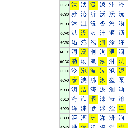
汰
汱
汲
汳
汴
汵
6C70
沀
沁
沂
沃
沄
沅
6C80
沐
沑
沒
沓
沔
沕
6C90
沠
没
沢
沣
沤
沥
6CA0
沰
沱
沲
河
沴
沵
6CB0
泀
況
泂
泃
泄
泅
6CC0
泐
泑
泒
泓
泔
法
6CD0
泠
泡
波
泣
泤
泥
6CE0
泰
泱
泲
泳
泴
泵
6CF0
洀
洁
洂
洃
洄
洅
6D00
洐
洑
洒
洓
洔
洕
6D10
洠
洡
洢
洣
洤
津
6D20
洰
洱
洲
洳
洴
洵
6D30
浀
流
浂
浃
浄
浅
6D40