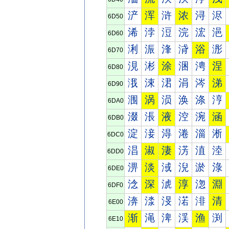
浐
浑
浒
浓
浔
浕
6D50
浠
浡
浢
浣
浤
浥
6D60
浰
浱
浲
浳
浴
浵
6D70
涀
涁
涂
涃
涄
涅
6D80
涐
涑
涒
涓
涔
涕
6D90
涠
涡
涢
涣
涤
涥
6DA0
涰
涱
液
涳
涴
涵
6DB0
淀
淁
淂
淃
淄
淅
6DC0
淐
淑
淒
淓
淔
淕
6DD0
淠
淡
淢
淣
淤
淥
6DE0
淰
深
淲
淳
淴
淵
6DF0
渀
渁
渂
渃
渄
清
6E00
渐
渑
渒
渓
渔
渕
6E10