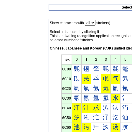
Selec
Show characters with
stroke(s).
Select a character by clicking it.
This handwriting recognition application recognis
selected number of strokes.
Chinese, Japanese and Korean (CJK) unified ide
hex
0
1
2
3
4
5
氀
氁
氂
氃
氄
氅
6C00
氐
民
氒
氓
气
氕
6C10
氠
氡
氢
氣
氤
氥
6C20
氰
氱
氲
氳
水
氵
6C30
汀
汁
求
汃
汄
汅
6C40
汐
汑
汒
汓
汔
汕
6C50
池
污
汢
汣
汤
汥
6C60