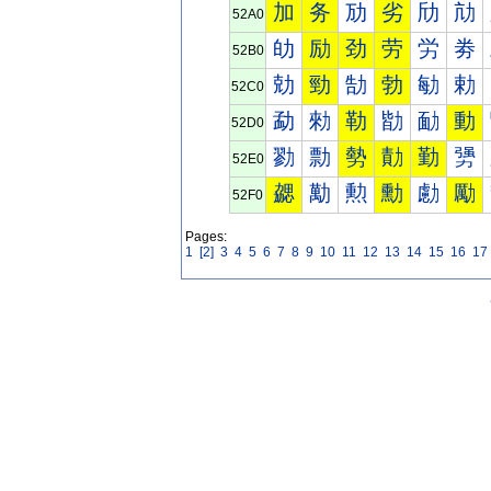
加
务
劢
劣
劤
劥
52A0
劰
励
劲
劳
労
劵
52B0
勀
勁
勂
勃
勄
勅
52C0
勐
勑
勒
勓
勔
動
52D0
勠
勡
勢
勣
勤
勥
52E0
勰
勱
勲
勳
勴
勵
52F0
Pages:
1
[2]
3
4
5
6
7
8
9
10
11
12
13
14
15
16
17