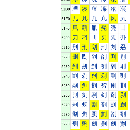
凐
凑
凒
凓
凔
凕
51D0
几
凡
凢
凣
凤
凥
51E0
凰
凱
凲
凳
凴
凵
51F0
刀
刁
刂
刃
刄
刅
5200
刐
刑
划
刓
刔
刕
5210
删
刡
刢
刣
判
別
5220
到
刱
刲
刳
刴
刵
5230
剀
剁
剂
剃
剄
剅
5240
剐
剑
剒
剓
剔
剕
5250
剠
剡
剢
剣
剤
剥
5260
剰
剱
割
剳
剴
創
5270
劀
劁
劂
劃
劄
劅
5280
劐
劑
劒
劓
劔
劕
5290