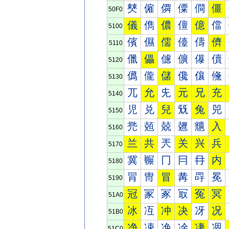
僰
僱
僲
僳
僴
僵
50F0
儀
儁
儂
儃
億
儅
5100
儐
儑
儒
儓
儔
儕
5110
儠
儡
儢
儣
儤
儥
5120
儰
儱
儲
儳
儴
儵
5130
兀
允
兂
元
兄
充
5140
児
兑
兒
兓
兔
兕
5150
兠
兡
兢
兣
兤
入
5160
兰
共
兲
关
兴
兵
5170
冀
冁
冂
冃
冄
内
5180
冐
冑
冒
冓
冔
冕
5190
冠
冡
冢
冣
冤
冥
51A0
冰
冱
冲
决
冴
况
51B0
净
凁
凂
凃
凄
凅
51C0