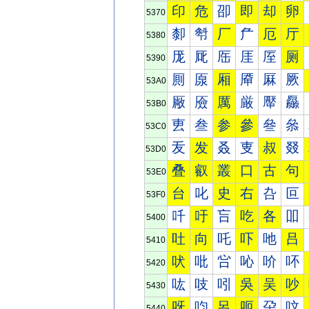
印
危
卲
即
却
卵
5370
厀
厁
厂
厃
厄
厅
5380
厐
厑
厒
厓
厔
厕
5390
厠
厡
厢
厣
厤
厥
53A0
厰
厱
厲
厳
厴
厵
53B0
叀
叁
参
參
叄
叅
53C0
叐
发
叒
叓
叔
叕
53D0
叠
叡
叢
口
古
句
53E0
台
叱
史
右
叴
叵
53F0
吀
吁
吂
吃
各
吅
5400
吐
向
吒
吓
吔
吕
5410
吠
吡
吢
吣
吤
吥
5420
吰
吱
吲
吳
吴
吵
5430
呀
呁
呂
呃
呄
呅
5440