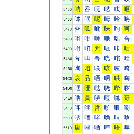
呐
呑
呒
呓
呔
呕
5450
呠
呡
呢
呣
呤
呥
5460
呰
呱
呲
味
呴
呵
5470
咀
咁
咂
咃
咄
咅
5480
咐
咑
咒
咓
咔
咕
5490
咠
咡
咢
咣
咤
咥
54A0
咰
咱
咲
咳
咴
咵
54B0
哀
品
哂
哃
哄
哅
54C0
哐
哑
哒
哓
哔
哕
54D0
哠
員
哢
哣
哤
哥
54E0
哰
哱
哲
哳
哴
哵
54F0
唀
唁
唂
唃
唄
唅
5500
唐
唑
唒
唓
唔
唕
5510