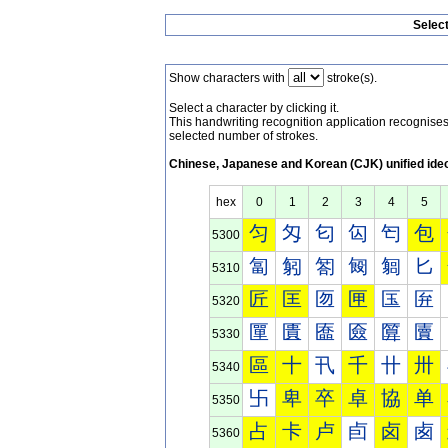
Selec
Show characters with
stroke(s).
Select a character by clicking it.
This handwriting recognition application recognis
selected number of strokes.
Chinese, Japanese and Korean (CJK) unified ide
hex
0
1
2
3
4
5
匀
匁
匂
匃
匄
包
5300
匐
匑
匒
匓
匔
匕
5310
匠
匡
匢
匣
匤
匥
5320
匰
匱
匲
匳
匴
匵
5330
區
十
卂
千
卄
卅
5340
卐
卑
卒
卓
協
单
5350
占
卡
卢
卣
卤
卥
5360