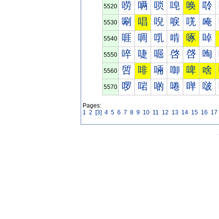
唠
唡
唢
唣
唤
唥
5520
唰
唱
唲
唳
唴
唵
5530
啀
啁
啂
啃
啄
啅
5540
啐
啑
啒
啓
啔
啕
5550
啠
啡
啢
啣
啤
啥
5560
啰
啱
啲
啳
啴
啵
5570
Pages:
1
2
[3]
4
5
6
7
8
9
10
11
12
13
14
15
16
17