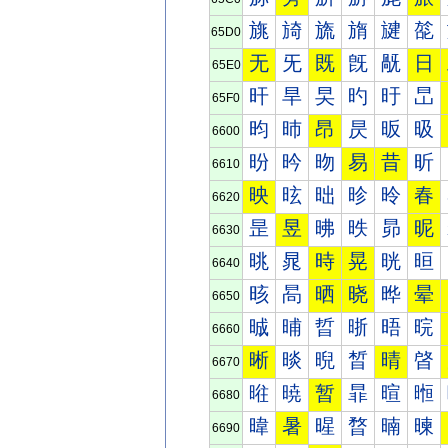
旐
旑
旒
旓
旔
旕
65D0
无
旡
既
旣
旤
日
65E0
旰
旱
旲
旳
旴
旵
65F0
昀
昁
昂
昃
昄
昅
6600
昐
昑
昒
易
昔
昕
6610
映
昡
昢
昣
昤
春
6620
昰
昱
昲
昳
昴
昵
6630
晀
晁
時
晃
晄
晅
6640
晐
晑
晒
晓
晔
晕
6650
晠
晡
晢
晣
晤
晥
6660
晰
晱
晲
晳
晴
晵
6670
暀
暁
暂
暃
暄
暅
6680
暐
暑
暒
暓
暔
暕
6690