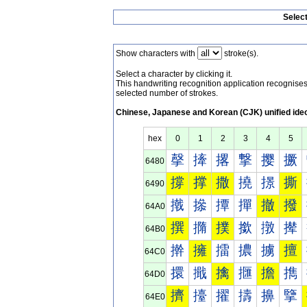
Selec
Show characters with
stroke(s).
Select a character by clicking it.
This handwriting recognition application recognis
selected number of strokes.
Chinese, Japanese and Korean (CJK) unified ide
hex
0
1
2
3
4
5
撀
撁
撂
撃
撄
撅
6480
撐
撑
撒
撓
撔
撕
6490
撠
撡
撢
撣
撤
撥
64A0
撰
撱
撲
撳
撴
撵
64B0
擀
擁
擂
擃
擄
擅
64C0
擐
擑
擒
擓
擔
擕
64D0
擠
擡
擢
擣
擤
擥
64E0