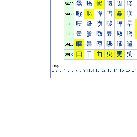
暠
暡
暢
暣
暤
暥
66A0
暰
暱
暲
暳
暴
暵
66B0
曀
曁
曂
曃
曄
曅
66C0
曐
曑
曒
曓
曔
曕
66D0
曠
曡
曢
曣
曤
曥
66E0
曰
曱
曲
曳
更
曵
66F0
Pages:
1
2
3
4
5
6
7
8
9
[10]
11
12
13
14
15
16
17