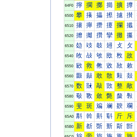
擰
擱
擲
擳
擴
擵
64F0
攀
攁
攂
攃
攄
攅
6500
攐
攑
攒
攓
攔
攕
6510
攠
攡
攢
攣
攤
攥
6520
攰
攱
攲
攳
攴
攵
6530
敀
敁
敂
敃
敄
故
6540
敐
救
敒
敓
敔
敕
6550
敠
敡
敢
散
敤
敥
6560
数
敱
敲
敳
整
敵
6570
斀
斁
斂
斃
斄
斅
6580
斐
斑
斒
斓
斔
斕
6590
斠
斡
斢
斣
斤
斥
65A0
新
斱
斲
斳
斴
斵
65B0
旀
旁
旂
旃
旄
旅
65C0