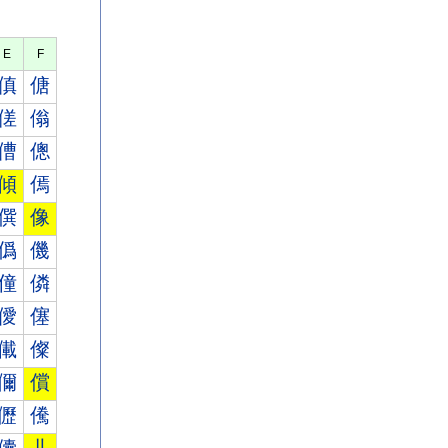
E
F
傎
傏
傞
傟
傮
傯
傾
傿
僎
像
僞
僟
僮
僯
僾
僿
儎
儏
儞
償
儮
儯