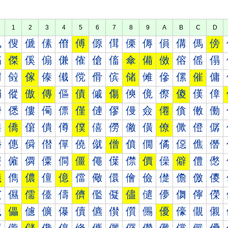
1
2
3
4
5
6
7
8
9
A
B
C
D
傀
傁
傂
傃
傄
傅
傆
傇
傈
傉
傊
傋
傌
傍
傐
傑
傒
傓
傔
傕
傖
傗
傘
備
傚
傛
傜
傝
傠
傡
傢
傣
傤
傥
傦
傧
储
傩
傪
傫
催
傭
傰
傱
傲
傳
傴
債
傶
傷
傸
傹
傺
傻
傼
傽
僀
僁
僂
僃
僄
僅
僆
僇
僈
僉
僊
僋
僌
働
僐
僑
僒
僓
僔
僕
僖
僗
僘
僙
僚
僛
僜
僝
僠
僡
僢
僣
僤
僥
僦
僧
僨
僩
僪
僫
僬
僭
僰
僱
僲
僳
僴
僵
僶
僷
僸
價
僺
僻
僼
僽
儀
儁
儂
儃
億
儅
儆
儇
儈
儉
儊
儋
儌
儍
儐
儑
儒
儓
儔
儕
儖
儗
儘
儙
儚
儛
儜
儝
儠
儡
儢
儣
儤
儥
儦
儧
儨
儩
優
儫
儬
儭