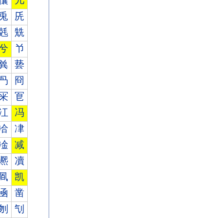
儾
儿
兎
兏
兞
兟
兮
兯
兾
兿
冎
冏
冞
冟
冮
冯
冾
冿
凎
减
凞
凟
凮
凯
凾
凿
刎
刏