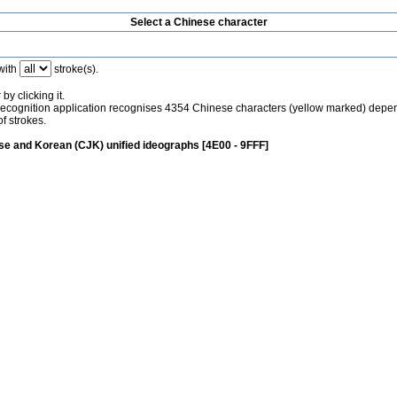
Select a Chinese character
with
stroke(s).
by clicking it.
recognition application recognises 4354 Chinese characters (yellow marked) depe
f strokes.
e and Korean (CJK) unified ideographs [4E00 - 9FFF]