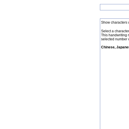
Show characters 
Select a character 
This handwriting 
selected number o
Chinese, Japanes