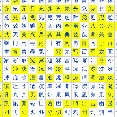
儰
儱
儲
儳
儴
儵
儶
儷
儸
儹
儺
儻
儼
儽
兀
允
兂
元
兄
充
兆
兇
先
光
兊
克
兌
免
児
兑
兒
兓
兔
兕
兖
兗
兘
兙
党
兛
兜
兝
兠
兡
兢
兣
兤
入
兦
內
全
兩
兪
八
公
六
兰
共
兲
关
兴
兵
其
具
典
兹
兺
养
兼
兽
冀
冁
冂
冃
冄
内
円
冇
冈
冉
冊
冋
册
再
冐
冑
冒
冓
冔
冕
冖
冗
冘
写
冚
军
农
冝
冠
冡
冢
冣
冤
冥
冦
冧
冨
冩
冪
冫
冬
冭
冰
冱
冲
决
冴
况
冶
冷
冸
冹
冺
冻
冼
冽
净
凁
凂
凃
凄
凅
准
凇
凈
凉
凊
凋
凌
凍
凐
凑
凒
凓
凔
凕
凖
凗
凘
凙
凚
凛
凜
凝
几
凡
凢
凣
凤
凥
処
凧
凨
凩
凪
凫
凬
凭
凰
凱
凲
凳
凴
凵
凶
凷
凸
凹
出
击
凼
函
刀
刁
刂
刃
刄
刅
分
切
刈
刉
刊
刋
刌
刍