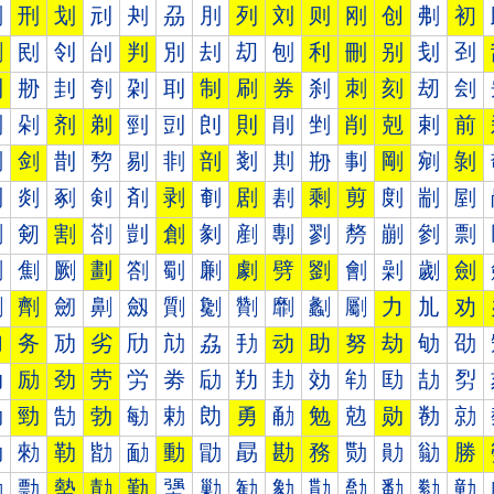
刐
刑
划
刓
刔
刕
刖
列
刘
则
刚
创
刜
初
删
刡
刢
刣
判
別
刦
刧
刨
利
刪
别
刬
刭
到
刱
刲
刳
刴
刵
制
刷
券
刹
刺
刻
刼
刽
剀
剁
剂
剃
剄
剅
剆
則
剈
剉
削
剋
剌
前
剐
剑
剒
剓
剔
剕
剖
剗
剘
剙
剚
剛
剜
剝
剠
剡
剢
剣
剤
剥
剦
剧
剨
剩
剪
剫
剬
剭
剰
剱
割
剳
剴
創
剶
剷
剸
剹
剺
剻
剼
剽
劀
劁
劂
劃
劄
劅
劆
劇
劈
劉
劊
劋
劌
劍
劐
劑
劒
劓
劔
劕
劖
劗
劘
劙
劚
力
劜
劝
加
务
劢
劣
劤
劥
劦
劧
动
助
努
劫
劬
劭
劰
励
劲
劳
労
劵
劶
劷
劸
効
劺
劻
劼
劽
勀
勁
勂
勃
勄
勅
勆
勇
勈
勉
勊
勋
勌
勍
勐
勑
勒
勓
勔
動
勖
勗
勘
務
勚
勛
勜
勝
勠
勡
勢
勣
勤
勥
勦
勧
勨
勩
勪
勫
勬
勭