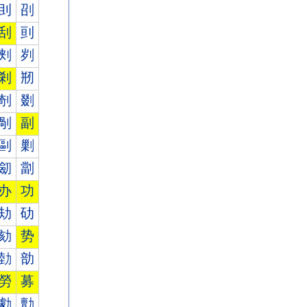
刞
刟
刮
刯
刾
刿
剎
剏
剞
剟
剮
副
剾
剿
劎
劏
办
功
劮
劯
劾
势
勎
勏
勞
募
勮
勯