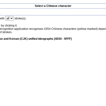
Select a Chinese character
with
stroke(s).
by clicking it.
recognition application recognises 4354 Chinese characters (yellow marked) depe
f strokes.
e and Korean (CJK) unified ideographs [4E00 - 9FFF]