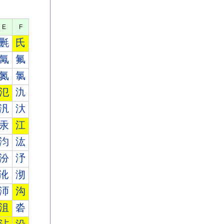
E
F
氎
氏
氞
氟
氮
氯
氾
氿
汎
汏
汞
江
汮
汯
汾
汿
沎
沏
沞
沟
沮
沯