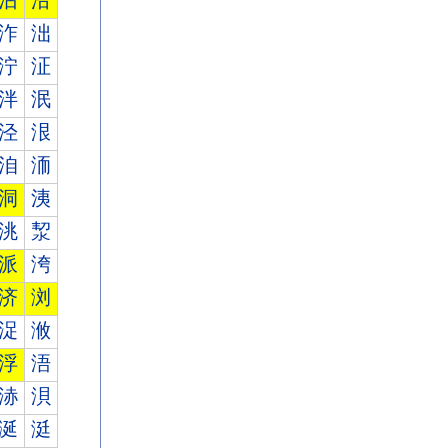
沾
沿
泎
泏
泞
泟
泮
泯
泾
泿
洎
洏
洞
洟
洮
洯
派
洿
济
浏
浞
浟
浮
浯
浾
浿
涎
涏