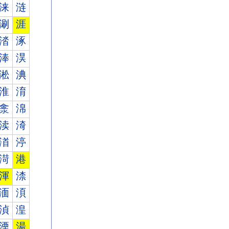
涞
涟
涮
涯
涾
涿
淎
淏
淞
淟
淮
淯
淾
淿
渎
渏
渞
渟
渮
港
渾
渿
湎
湏
湞
湟
湮
湯