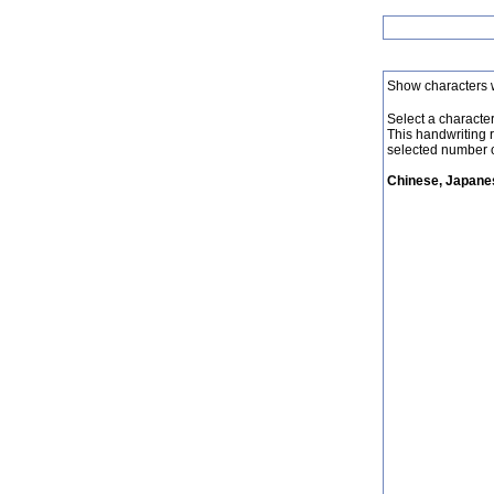
Show characters 
Select a character 
This handwriting 
selected number o
Chinese, Japanes