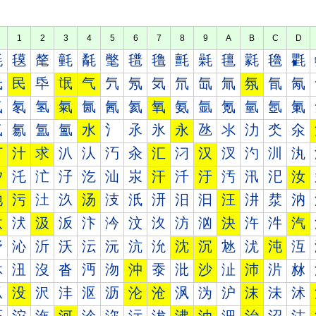
1
2
3
4
5
6
7
8
9
A
B
C
D
氀
氁
氂
氃
氄
氅
氆
氇
氈
氉
氊
氋
氌
氍
氐
民
氒
氓
气
氕
氖
気
氘
氙
氚
氛
氜
氝
氠
氡
氢
氣
氤
氥
氦
氧
氨
氩
氪
氫
氬
氭
氰
氱
氲
氳
水
氵
氶
氷
永
氹
氺
氻
氼
氽
汀
汁
求
汃
汄
汅
汆
汇
汈
汉
汊
汋
汌
汍
汐
汑
汒
汓
汔
汕
汖
汗
汘
汙
汚
汛
汜
汝
池
污
汢
汣
汤
汥
汦
汧
汨
汩
汪
汫
汬
汭
汰
汱
汲
汳
汴
汵
汶
汷
汸
汹
決
汻
汼
汽
沀
沁
沂
沃
沄
沅
沆
沇
沈
沉
沊
沋
沌
沍
沐
沑
沒
沓
沔
沕
沖
沗
沘
沙
沚
沛
沜
沝
沠
没
沢
沣
沤
沥
沦
沧
沨
沩
沪
沫
沬
沭