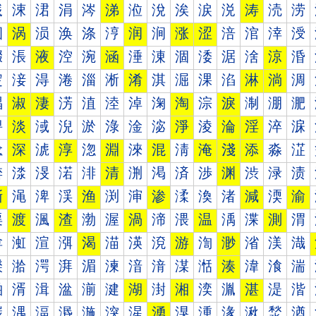
涐
涑
涒
涓
涔
涕
涖
涗
涘
涙
涚
涛
涜
涝
涠
涡
涢
涣
涤
涥
润
涧
涨
涩
涪
涫
涬
涭
涰
涱
液
涳
涴
涵
涶
涷
涸
涹
涺
涻
涼
涽
淀
淁
淂
淃
淄
淅
淆
淇
淈
淉
淊
淋
淌
淍
淐
淑
淒
淓
淔
淕
淖
淗
淘
淙
淚
淛
淜
淝
淠
淡
淢
淣
淤
淥
淦
淧
淨
淩
淪
淫
淬
淭
淰
深
淲
淳
淴
淵
淶
混
淸
淹
淺
添
淼
淽
渀
渁
渂
渃
渄
清
渆
渇
済
渉
渊
渋
渌
渍
渐
渑
渒
渓
渔
渕
渖
渗
渘
渙
渚
減
渜
渝
渠
渡
渢
渣
渤
渥
渦
渧
渨
温
渪
渫
測
渭
渰
渱
渲
渳
渴
渵
渶
渷
游
渹
渺
渻
渼
渽
湀
湁
湂
湃
湄
湅
湆
湇
湈
湉
湊
湋
湌
湍
湐
湑
湒
湓
湔
湕
湖
湗
湘
湙
湚
湛
湜
湝
湠
湡
湢
湣
湤
湥
湦
湧
湨
湩
湪
湫
湬
湭