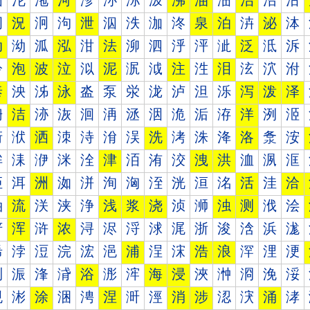
沰
沱
沲
河
沴
沵
沶
沷
沸
油
沺
治
沼
沽
泀
況
泂
泃
泄
泅
泆
泇
泈
泉
泊
泋
泌
泍
泐
泑
泒
泓
泔
法
泖
泗
泘
泙
泚
泛
泜
泝
泠
泡
波
泣
泤
泥
泦
泧
注
泩
泪
泫
泬
泭
泰
泱
泲
泳
泴
泵
泶
泷
泸
泹
泺
泻
泼
泽
洀
洁
洂
洃
洄
洅
洆
洇
洈
洉
洊
洋
洌
洍
洐
洑
洒
洓
洔
洕
洖
洗
洘
洙
洚
洛
洜
洝
洠
洡
洢
洣
洤
津
洦
洧
洨
洩
洪
洫
洬
洭
洰
洱
洲
洳
洴
洵
洶
洷
洸
洹
洺
活
洼
洽
浀
流
浂
浃
浄
浅
浆
浇
浈
浉
浊
测
浌
浍
浐
浑
浒
浓
浔
浕
浖
浗
浘
浙
浚
浛
浜
浝
浠
浡
浢
浣
浤
浥
浦
浧
浨
浩
浪
浫
浬
浭
浰
浱
浲
浳
浴
浵
浶
海
浸
浹
浺
浻
浼
浽
涀
涁
涂
涃
涄
涅
涆
涇
消
涉
涊
涋
涌
涍