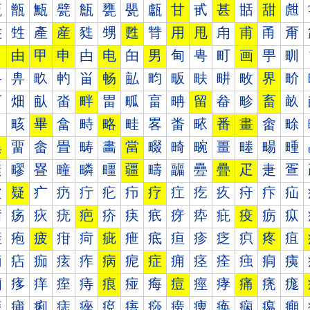
甐
甑
甒
甓
甔
甕
甖
甗
甘
甙
甚
甛
甜
甝
甠
甡
產
産
甤
甥
甦
甧
用
甩
甪
甫
甬
甭
田
由
甲
申
甴
电
甶
男
甸
甹
町
画
甼
甽
畀
畁
畂
畃
畄
畅
畆
畇
畈
畉
畊
畋
界
畍
畐
畑
畒
畓
畔
畕
畖
畗
畘
留
畚
畛
畜
畝
畠
畡
畢
畣
畤
略
畦
畧
畨
畩
番
畫
畬
畭
異
畱
畲
畳
畴
畵
當
畷
畸
畹
畺
畻
畼
畽
疀
疁
疂
疃
疄
疅
疆
疇
疈
疉
疊
疋
疌
疍
疐
疑
疒
疓
疔
疕
疖
疗
疘
疙
疚
疛
疜
疝
疠
疡
疢
疣
疤
疥
疦
疧
疨
疩
疪
疫
疬
疭
疰
疱
疲
疳
疴
疵
疶
疷
疸
疹
疺
疻
疼
疽
痀
痁
痂
痃
痄
病
痆
症
痈
痉
痊
痋
痌
痍
痐
痑
痒
痓
痔
痕
痖
痗
痘
痙
痚
痛
痜
痝
痠
痡
痢
痣
痤
痥
痦
痧
痨
痩
痪
痫
痬
痭