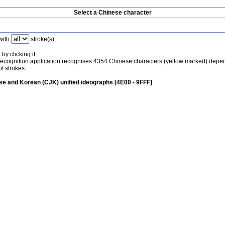
Select a Chinese character
with
stroke(s).
by clicking it.
recognition application recognises 4354 Chinese characters (yellow marked) depe
f strokes.
e and Korean (CJK) unified ideographs [4E00 - 9FFF]