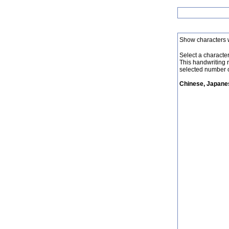
Show characters 
Select a character 
This handwriting 
selected number o
Chinese, Japanes