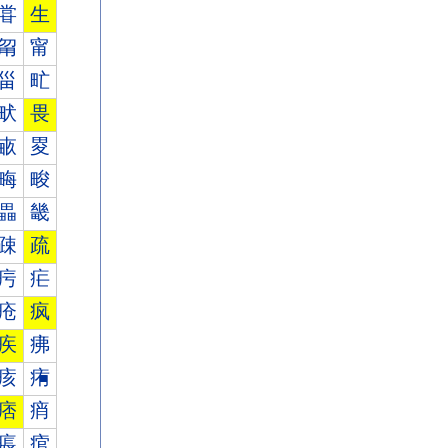
甞
生
甮
甯
甾
甿
畎
畏
畞
畟
畮
畯
畾
畿
疎
疏
疞
疟
疮
疯
疾
疿
痎
痏
痞
痟
痮
痯