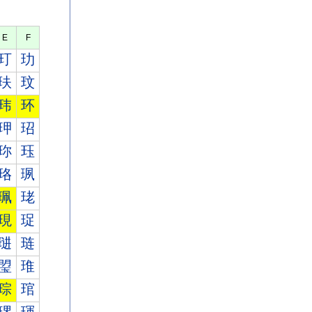
E
F
玎
玏
玞
玟
玮
环
玾
玿
珎
珏
珞
珟
珮
珯
現
珿
琎
琏
琞
琟
琮
琯