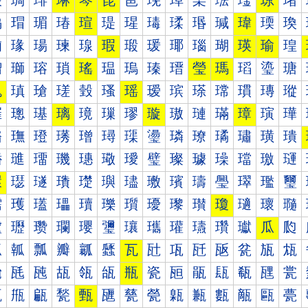
琰
琱
琲
琳
琴
琵
琶
琷
琸
琹
琺
琻
琼
琽
瑀
瑁
瑂
瑃
瑄
瑅
瑆
瑇
瑈
瑉
瑊
瑋
瑌
瑍
瑐
瑑
瑒
瑓
瑔
瑕
瑖
瑗
瑘
瑙
瑚
瑛
瑜
瑝
瑠
瑡
瑢
瑣
瑤
瑥
瑦
瑧
瑨
瑩
瑪
瑫
瑬
瑭
瑰
瑱
瑲
瑳
瑴
瑵
瑶
瑷
瑸
瑹
瑺
瑻
瑼
瑽
璀
璁
璂
璃
璄
璅
璆
璇
璈
璉
璊
璋
璌
璍
璐
璑
璒
璓
璔
璕
璖
璗
璘
璙
璚
璛
璜
璝
璠
璡
璢
璣
璤
璥
璦
璧
璨
璩
璪
璫
璬
璭
環
璱
璲
璳
璴
璵
璶
璷
璸
璹
璺
璻
璼
璽
瓀
瓁
瓂
瓃
瓄
瓅
瓆
瓇
瓈
瓉
瓊
瓋
瓌
瓍
瓐
瓑
瓒
瓓
瓔
瓕
瓖
瓗
瓘
瓙
瓚
瓛
瓜
瓝
瓠
瓡
瓢
瓣
瓤
瓥
瓦
瓧
瓨
瓩
瓪
瓫
瓬
瓭
瓰
瓱
瓲
瓳
瓴
瓵
瓶
瓷
瓸
瓹
瓺
瓻
瓼
瓽
甀
甁
甂
甃
甄
甅
甆
甇
甈
甉
甊
甋
甌
甍