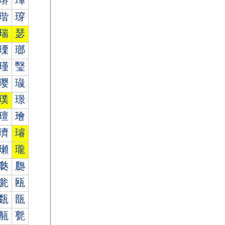
琾
琿
瑎
瑏
瑞
瑟
瑮
瑯
瑾
瑿
璎
璏
璞
璟
璮
璯
璾
璿
瓎
瓏
瓞
瓟
瓮
瓯
瓾
瓿
甎
甏