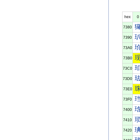
hex
0
7380
7390
73A0
73B0
73C0
73D0
73E0
73F0
7400
7410
7420