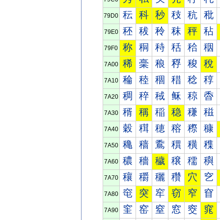
秐
科
秒
秓
秔
秕
79D0
秠
秡
秢
秣
秤
秥
79E0
称
秱
秲
秳
秴
秵
79F0
稀
稁
稂
稃
稄
稅
7A00
稐
稑
稒
稓
稔
稕
7A10
稠
稡
稢
稣
稤
稥
7A20
稰
稱
稲
稳
稴
稵
7A30
穀
穁
穂
穃
穄
穅
7A40
穐
穑
穒
穓
穔
穕
7A50
穠
穡
穢
穣
穤
穥
7A60
穰
穱
穲
穳
穴
穵
7A70
窀
突
窂
窃
窄
窅
7A80
窐
窑
窒
窓
窔
窕
7A90