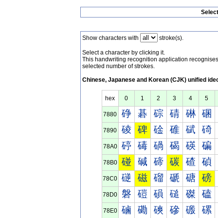
Selec
Show characters with
stroke(s).
Select a character by clicking it.
This handwriting recognition application recognis
selected number of strokes.
Chinese, Japanese and Korean (CJK) unified ide
hex
0
1
2
3
4
5
碀
碁
碂
碃
碄
碅
7880
碐
碑
碒
碓
碔
碕
7890
碠
碡
碢
碣
碤
碥
78A0
碰
碱
碲
碳
碴
碵
78B0
磀
磁
磂
磃
磄
磅
78C0
磐
磑
磒
磓
磔
磕
78D0
磠
磡
磢
磣
磤
磥
78E0