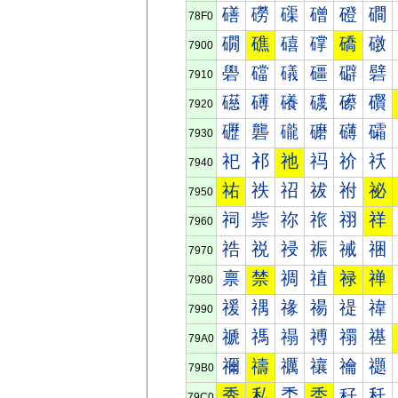
磰
磱
磲
磳
磴
磵
78F0
礀
礁
礂
礃
礄
礅
7900
礐
礑
礒
礓
礔
礕
7910
礠
礡
礢
礣
礤
礥
7920
礰
礱
礲
礳
礴
礵
7930
祀
祁
祂
祃
祄
祅
7940
祐
祑
祒
祓
祔
祕
7950
祠
祡
祢
祣
祤
祥
7960
祰
祱
祲
祳
祴
祵
7970
禀
禁
禂
禃
禄
禅
7980
禐
禑
禒
禓
禔
禕
7990
禠
禡
禢
禣
禤
禥
79A0
禰
禱
禲
禳
禴
禵
79B0
秀
私
秂
秃
秄
秅
79C0