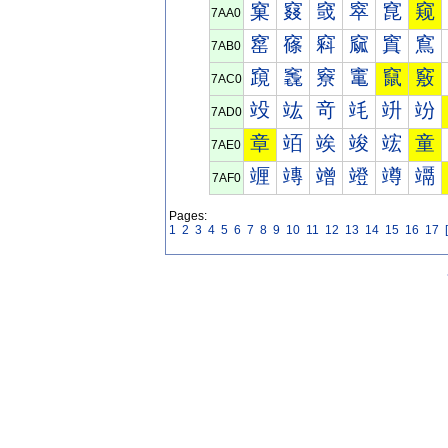
窠
窡
窢
窣
窤
窥
7AA0
窰
窱
窲
窳
窴
窵
7AB0
竀
竁
竂
竃
竄
竅
7AC0
竐
竑
竒
竓
竔
竕
7AD0
章
竡
竢
竣
竤
童
7AE0
竰
竱
竲
竳
竴
竵
7AF0
Pages:
1
2
3
4
5
6
7
8
9
10
11
12
13
14
15
16
17