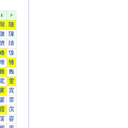
E
F
階
随
隞
隟
隮
隯
难
隿
雎
雏
雞
雟
雮
雯
雾
雿
霎
霏
霞
霟
霮
霯