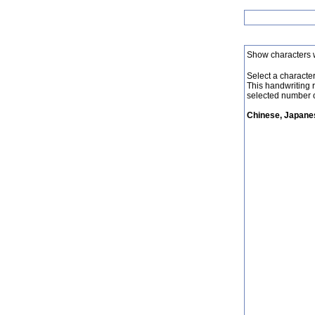
Show characters 
Select a character 
This handwriting 
selected number o
Chinese, Japanes