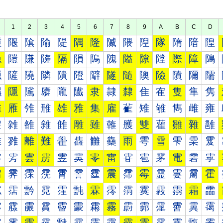
1
2
3
4
5
6
7
8
9
A
B
C
D
隀
隁
隂
隃
隄
隅
隆
隇
隈
隉
隊
隋
隌
隍
隐
隑
隒
隓
隔
隕
隖
隗
隘
隙
隚
際
障
隝
隠
隡
隢
隣
隤
隥
隦
隧
隨
隩
險
隫
隬
隭
隰
隱
隲
隳
隴
隵
隶
隷
隸
隹
隺
隻
隼
隽
雀
雁
雂
雃
雄
雅
集
雇
雈
雉
雊
雋
雌
雍
雐
雑
雒
雓
雔
雕
雖
雗
雘
雙
雚
雛
雜
雝
雠
雡
離
難
雤
雥
雦
雧
雨
雩
雪
雫
雬
雭
雰
雱
雲
雳
雴
雵
零
雷
雸
雹
雺
電
雼
雽
需
霁
霂
霃
霄
霅
霆
震
霈
霉
霊
霋
霌
霍
霐
霑
霒
霓
霔
霕
霖
霗
霘
霙
霚
霛
霜
霝
霠
霡
霢
霣
霤
霥
霦
霧
霨
霩
霪
霫
霬
霭