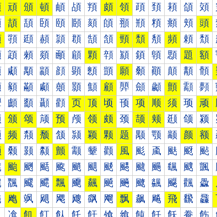
預
頑
頒
頓
頔
頕
頖
頗
領
頙
頚
頛
頜
頝
頠
頡
頢
頣
頤
頥
頦
頧
頨
頩
頪
頫
頬
頭
頰
頱
頲
頳
頴
頵
頶
頷
頸
頹
頺
頻
頼
頽
顀
顁
顂
顃
顄
顅
顆
顇
顈
顉
顊
顋
題
額
顐
顑
顒
顓
顔
顕
顖
顗
願
顙
顚
顛
顜
顝
顠
顡
顢
顣
顤
顥
顦
顧
顨
顩
顪
顫
顬
顭
顰
顱
顲
顳
顴
页
顶
顷
顸
项
顺
须
顼
顽
颀
颁
颂
颃
预
颅
领
颇
颈
颉
颊
颋
颌
颍
颐
频
颒
颓
颔
颕
颖
颗
题
颙
颚
颛
颜
额
颠
颡
颢
颣
颤
颥
颦
颧
風
颩
颪
颫
颬
颭
颰
颱
颲
颳
颴
颵
颶
颷
颸
颹
颺
颻
颼
颽
飀
飁
飂
飃
飄
飅
飆
飇
飈
飉
飊
飋
飌
飍
飐
飑
飒
飓
飔
飕
飖
飗
飘
飙
飚
飛
飜
飝
飠
飡
飢
飣
飤
飥
飦
飧
飨
飩
飪
飫
飬
飭