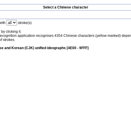
Select a Chinese character
with
stroke(s).
by clicking it.
recognition application recognises 4354 Chinese characters (yellow marked) depe
f strokes.
e and Korean (CJK) unified ideographs [4E00 - 9FFF]