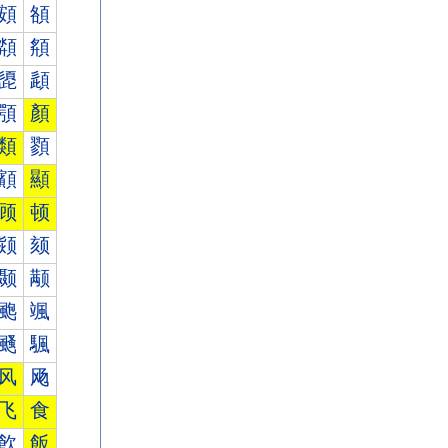
頞
頟
頮
頯
頾
頿
顎
顏
類
顟
顮
顯
顾
顿
颎
颏
颞
颟
颮
颯
颾
颿
风
飏
飞
食
飮
飯