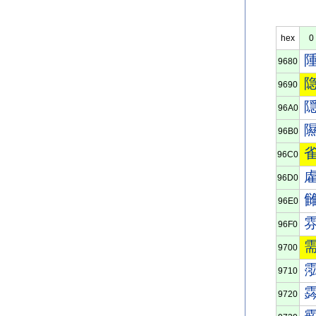
hex
0
9680
9690
96A0
96B0
96C0
96D0
96E0
96F0
9700
9710
9720