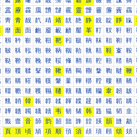
霰
霱
露
霳
霴
霵
霶
霷
霸
霹
霺
霻
霼
霽
靀
靁
靂
靃
靄
靅
靆
靇
靈
靉
靊
靋
靌
靍
靐
靑
青
靓
靔
靕
靖
靗
靘
静
靚
靛
靜
靝
靠
靡
面
靣
靤
靥
靦
靧
靨
革
靪
靫
靬
靭
靰
靱
靲
靳
靴
靵
靶
靷
靸
靹
靺
靻
靼
靽
鞀
鞁
鞂
鞃
鞄
鞅
鞆
鞇
鞈
鞉
鞊
鞋
鞌
鞍
鞐
鞑
鞒
鞓
鞔
鞕
鞖
鞗
鞘
鞙
鞚
鞛
鞜
鞝
鞠
鞡
鞢
鞣
鞤
鞥
鞦
鞧
鞨
鞩
鞪
鞫
鞬
鞭
鞰
鞱
鞲
鞳
鞴
鞵
鞶
鞷
鞸
鞹
鞺
鞻
鞼
鞽
韀
韁
韂
韃
韄
韅
韆
韇
韈
韉
韊
韋
韌
韍
韐
韑
韒
韓
韔
韕
韖
韗
韘
韙
韚
韛
韜
韝
韠
韡
韢
韣
韤
韥
韦
韧
韨
韩
韪
韫
韬
韭
韰
韱
韲
音
韴
韵
韶
韷
韸
韹
韺
韻
韼
韽
頀
頁
頂
頃
頄
項
順
頇
須
頉
頊
頋
頌
頍