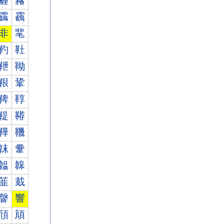
霾
霿
靎
靏
非
靟
靮
靯
靾
靿
鞎
鞏
鞞
鞟
鞮
鞯
鞾
鞿
韎
韏
韞
韟
韮
韯
韾
響
頎
頏