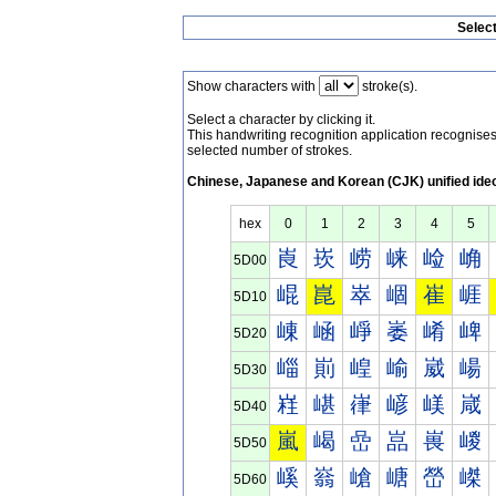
Selec
Show characters with
stroke(s).
Select a character by clicking it.
This handwriting recognition application recognis
selected number of strokes.
Chinese, Japanese and Korean (CJK) unified ide
hex
0
1
2
3
4
5
崀
崁
崂
崃
崄
崅
5D00
崐
崑
崒
崓
崔
崕
5D10
崠
崡
崢
崣
崤
崥
5D20
崰
崱
崲
崳
崴
崵
5D30
嵀
嵁
嵂
嵃
嵄
嵅
5D40
嵐
嵑
嵒
嵓
嵔
嵕
5D50
嵠
嵡
嵢
嵣
嵤
嵥
5D60