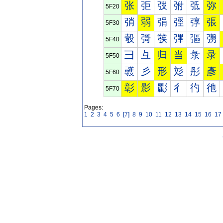
张
弡
弢
弣
弤
弥
5F20
弰
弱
弲
弳
弴
張
5F30
彀
彁
彂
彃
彄
彅
5F40
彐
彑
归
当
彔
录
5F50
彠
彡
形
彣
彤
彥
5F60
彰
影
彲
彳
彴
彵
5F70
Pages:
1
2
3
4
5
6
[7]
8
9
10
11
12
13
14
15
16
17