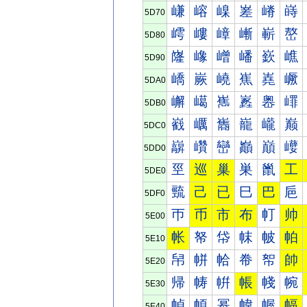
嵰
嵱
嵲
嵳
嵴
嵵
5D70
嶀
嶁
嶂
嶃
嶄
嶅
5D80
嶐
嶑
嶒
嶓
嶔
嶕
5D90
嶠
嶡
嶢
嶣
嶤
嶥
5DA0
嶰
嶱
嶲
嶳
嶴
嶵
5DB0
巀
巁
巂
巃
巄
巅
5DC0
巐
巑
巒
巓
巔
巕
5DD0
巠
巡
巢
巣
巤
工
5DE0
巰
己
已
巳
巴
巵
5DF0
帀
币
市
布
帄
帅
5E00
帐
帑
帒
帓
帔
帕
5E10
帠
帡
帢
帣
帤
帥
5E20
帰
帱
帲
帳
帴
帵
5E30
幀
幁
幂
幃
幄
幅
5E40