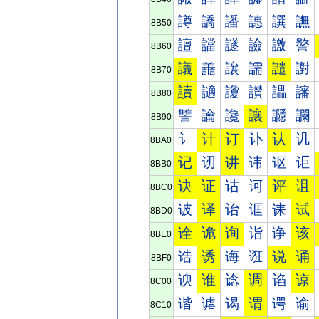
譐
譑
譒
譓
譔
譕
8B50
譠
譡
譢
譣
譤
譥
8B60
議
譱
譲
譳
譴
譵
8B70
讀
讁
讂
讃
讄
讅
8B80
讐
讑
讒
讓
讔
讕
8B90
讠
计
订
讣
认
讥
8BA0
记
讱
讲
讳
讴
讵
8BB0
诀
证
诂
诃
评
诅
8BC0
诐
译
诒
诓
诔
试
8BD0
诠
诡
询
诣
诤
该
8BE0
诰
诱
诲
诳
说
诵
8BF0
谀
谁
谂
调
谄
谅
8C00
谐
谑
谒
谓
谔
谕
8C10