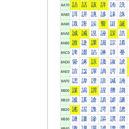
詰
話
該
詳
詴
詵
8A70
誀
誁
誂
誃
誄
誅
8A80
誐
誑
誒
誓
誔
誕
8A90
誠
誡
誢
誣
誤
誥
8AA0
誰
誱
課
誳
誴
誵
8AB0
諀
諁
諂
諃
諄
諅
8AC0
諐
諑
諒
諓
諔
諕
8AD0
諠
諡
諢
諣
諤
諥
8AE0
諰
諱
諲
諳
諴
諵
8AF0
謀
謁
謂
謃
謄
謅
8B00
謐
謑
謒
謓
謔
謕
8B10
謠
謡
謢
謣
謤
謥
8B20
謰
謱
謲
謳
謴
謵
8B30
譀
譁
譂
譃
譄
譅
8B40