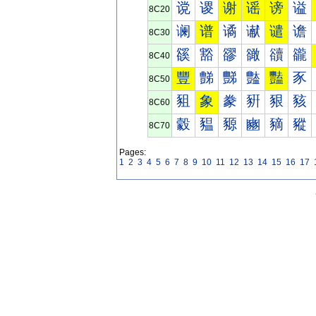
谠
谡
谢
谣
谤
谥
8C20
谰
谱
谲
谳
谴
谵
8C30
豀
豁
豂
豃
豄
豅
8C40
豐
豑
豒
豓
豔
豕
8C50
豠
象
豢
豣
豤
豥
8C60
豰
豱
豲
豳
豴
豵
8C70
Pages:
1
2
3
4
5
6
7
8
9
10
11
12
13
14
15
16
17