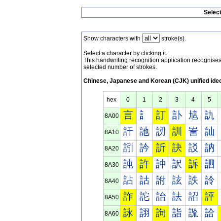
Selec
Show characters with
stroke(s).
Select a character by clicking it.
This handwriting recognition application recognis
selected number of strokes.
Chinese, Japanese and Korean (CJK) unified ide
hex
0
1
2
3
4
5
言
訁
訂
訃
訄
訅
8A00
訐
訑
訒
訓
訔
訕
8A10
訠
訡
訢
訣
訤
訥
8A20
訰
許
訲
訳
訴
訵
8A30
詀
詁
詂
詃
詄
詅
8A40
詐
詑
詒
詓
詔
評
8A50
詠
詡
詢
詣
詤
詥
8A60