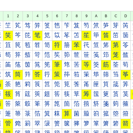
1
2
3
4
5
6
7
8
9
A
B
C
D
笀
笁
笂
笃
笄
笅
笆
笇
笈
笉
笊
笋
笌
笍
笐
笑
笒
笓
笔
笕
笖
笗
笘
笙
笚
笛
笜
笝
笠
笡
笢
笣
笤
笥
符
笧
笨
笩
笪
笫
第
笭
笰
笱
笲
笳
笴
笵
笶
笷
笸
笹
笺
笻
笼
笽
筀
筁
筂
筃
筄
筅
筆
筇
筈
等
筊
筋
筌
筍
筐
筑
筒
筓
答
筕
策
筗
筘
筙
筚
筛
筜
筝
筠
筡
筢
筣
筤
筥
筦
筧
筨
筩
筪
筫
筬
筭
筰
筱
筲
筳
筴
筵
筶
筷
筸
筹
筺
筻
筼
筽
简
箁
箂
箃
箄
箅
箆
箇
箈
箉
箊
箋
箌
箍
箐
箑
箒
箓
箔
箕
箖
算
箘
箙
箚
箛
箜
箝
箠
管
箢
箣
箤
箥
箦
箧
箨
箩
箪
箫
箬
箭