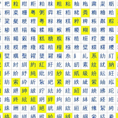
粐
粑
粒
粓
粔
粕
粖
粗
粘
粙
粚
粛
粜
粝
粠
粡
粢
粣
粤
粥
粦
粧
粨
粩
粪
粫
粬
粭
粰
粱
粲
粳
粴
粵
粶
粷
粸
粹
粺
粻
粼
粽
糀
糁
糂
糃
糄
糅
糆
糇
糈
糉
糊
糋
糌
糍
糐
糑
糒
糓
糔
糕
糖
糗
糘
糙
糚
糛
糜
糝
糠
糡
糢
糣
糤
糥
糦
糧
糨
糩
糪
糫
糬
糭
糰
糱
糲
糳
糴
糵
糶
糷
糸
糹
糺
系
糼
糽
紀
紁
紂
紃
約
紅
紆
紇
紈
紉
紊
紋
紌
納
紐
紑
紒
紓
純
紕
紖
紗
紘
紙
級
紛
紜
紝
素
紡
索
紣
紤
紥
紦
紧
紨
紩
紪
紫
紬
紭
細
紱
紲
紳
紴
紵
紶
紷
紸
紹
紺
紻
紼
紽
絀
絁
終
絃
組
絅
絆
絇
絈
絉
絊
絋
経
絍
結
絑
絒
絓
絔
絕
絖
絗
絘
絙
絚
絛
絜
絝
絠
絡
絢
絣
絤
絥
給
絧
絨
絩
絪
絫
絬
絭