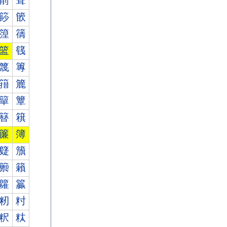
箾
箿
篎
篏
篞
篟
篮
篯
篾
篿
簎
簏
簞
簟
簮
簯
簾
簿
籎
籏
籞
籟
籮
籯
籾
籿
粎
粏