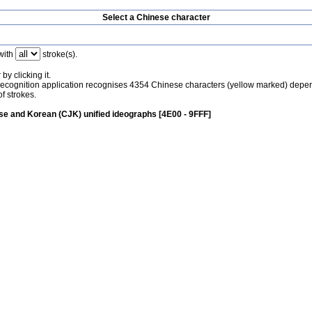
Select a Chinese character
with
stroke(s).
by clicking it.
recognition application recognises 4354 Chinese characters (yellow marked) depe
f strokes.
e and Korean (CJK) unified ideographs [4E00 - 9FFF]