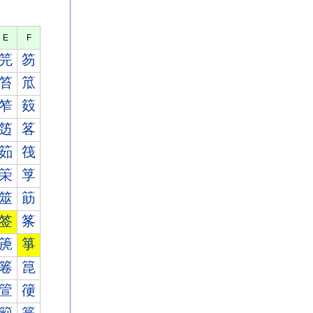
E
F
笎
笏
笞
笟
笮
笯
笾
笿
筎
筏
筞
筟
筮
筯
签
筿
箎
箏
箞
箟
箮
箯