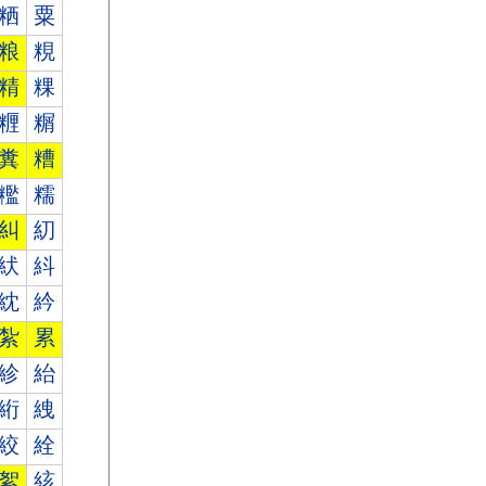
粞
粟
粮
粯
精
粿
糎
糏
糞
糟
糮
糯
糾
糿
紎
紏
紞
紟
紮
累
紾
紿
絎
絏
絞
絟
絮
絯