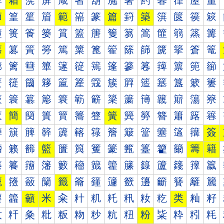
箰
箱
箲
箳
箴
箵
箶
箷
箸
箹
箺
箻
箼
箽
節
篁
篂
篃
範
篅
篆
篇
篈
築
篊
篋
篌
篍
篐
篑
篒
篓
篔
篕
篖
篗
篘
篙
篚
篛
篜
篝
篠
篡
篢
篣
篤
篥
篦
篧
篨
篩
篪
篫
篬
篭
篰
篱
篲
篳
篴
篵
篶
篷
篸
篹
篺
篻
篼
篽
簀
簁
簂
簃
簄
簅
簆
簇
簈
簉
簊
簋
簌
簍
簐
簑
簒
簓
簔
簕
簖
簗
簘
簙
簚
簛
簜
簝
簠
簡
簢
簣
簤
簥
簦
簧
簨
簩
簪
簫
簬
簭
簰
簱
簲
簳
簴
簵
簶
簷
簸
簹
簺
簻
簼
簽
籀
籁
籂
籃
籄
籅
籆
籇
籈
籉
籊
籋
籌
籍
籐
籑
籒
籓
籔
籕
籖
籗
籘
籙
籚
籛
籜
籝
籠
籡
籢
籣
籤
籥
籦
籧
籨
籩
籪
籫
籬
籭
籰
籱
籲
米
籴
籵
籶
籷
籸
籹
籺
类
籼
籽
粀
粁
粂
粃
粄
粅
粆
粇
粈
粉
粊
粋
粌
粍