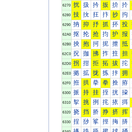
扰
扱
扲
扳
扴
扵
6270
技
抁
抂
抃
抄
抅
6280
抐
抑
抒
抓
抔
投
6290
抠
抡
抢
抣
护
报
62A0
抰
抱
抲
抳
抴
抵
62B0
拀
拁
拂
拃
拄
担
62C0
拐
拑
拒
拓
拔
拕
62D0
拠
拡
拢
拣
拤
拥
62E0
拰
拱
拲
拳
拴
拵
62F0
挀
持
挂
挃
挄
挅
6300
挐
挑
挒
挓
挔
挕
6310
挠
挡
挢
挣
挤
挥
6320
挰
挱
挲
挳
挴
挵
6330
捀
捁
捂
捃
捄
捅
6340