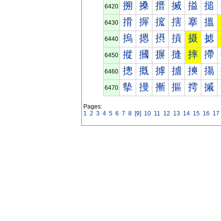
搠
搡
搢
搣
搤
搥
6420
搰
搱
搲
搳
搴
搵
6430
摀
摁
摂
摃
摄
摅
6440
摐
摑
摒
摓
摔
摕
6450
摠
摡
摢
摣
摤
摥
6460
摰
摱
摲
摳
摴
摵
6470
Pages:
1
2
3
4
5
6
7
8
[9]
10
11
12
13
14
15
16
17