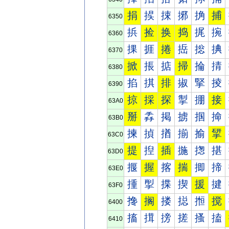
捐
捑
捒
捓
捔
捕
6350
捠
捡
换
捣
捤
捥
6360
捰
捱
捲
捳
捴
捵
6370
掀
掁
掂
掃
掄
掅
6380
掐
掑
排
掓
掔
掕
6390
掠
採
探
掣
掤
接
63A0
掰
掱
掲
掳
掴
掵
63B0
揀
揁
揂
揃
揄
揅
63C0
提
揑
插
揓
揔
揕
63D0
揠
握
揢
揣
揤
揥
63E0
揰
揱
揲
揳
援
揵
63F0
搀
搁
搂
搃
搄
搅
6400
搐
搑
搒
搓
搔
搕
6410