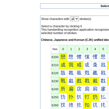
Selec
Show characters with
stroke(s).
Select a character by clicking it.
This handwriting recognition application recognis
selected number of strokes.
Chinese, Japanese and Korean (CJK) unified ide
hex
0
1
2
3
4
5
戀
戁
戂
戃
戄
戅
6200
成
我
戒
戓
戔
戕
6210
戠
戡
戢
戣
戤
戥
6220
戰
戱
戲
戳
戴
戵
6230
所
扁
扂
扃
扄
扅
6240
扐
扑
扒
打
扔
払
6250
扠
扡
扢
扣
扤
扥
6260