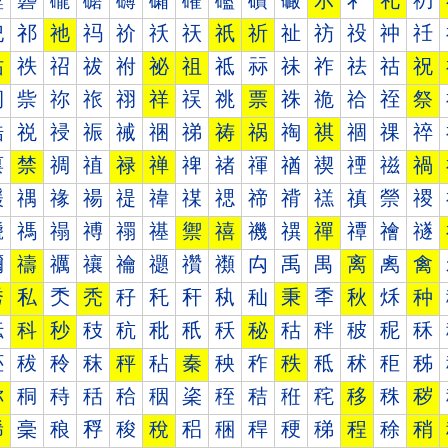
礰
礱
礲
礳
礴
礵
礶
礷
礸
礹
示
礻
礼
礽
祀
祁
祂
祃
祄
祅
祆
祇
祈
祉
祊
祋
祌
祍
祐
祑
祒
祓
祔
祕
祖
祗
祘
祙
祚
祛
祜
祝
祠
祡
祢
祣
祤
祥
祦
祧
票
祩
祪
祫
祬
祭
祰
祱
祲
祳
祴
祵
祶
祷
祸
祹
祺
祻
祼
祽
禀
禁
禂
禃
禄
禅
禆
禇
禈
禉
禊
禋
禌
禍
禐
禑
禒
禓
禔
禕
禖
禗
禘
禙
禚
禛
禜
禝
禠
禡
禢
禣
禤
禥
禦
禧
禨
禩
禪
禫
禬
禭
禰
禱
禲
禳
禴
禵
禶
禷
禸
禹
禺
离
禼
禽
秀
私
秂
秃
秄
秅
秆
秇
秈
秉
秊
秋
秌
种
秐
科
秒
秓
秔
秕
秖
秗
秘
秙
秚
秛
秜
秝
秠
秡
秢
秣
秤
秥
秦
秧
秨
秩
秪
秫
秬
秭
称
秱
秲
秳
秴
秵
秶
秷
秸
秹
秺
移
秼
秽
稀
稁
稂
稃
稄
稅
稆
稇
稈
稉
稊
程
稌
稍