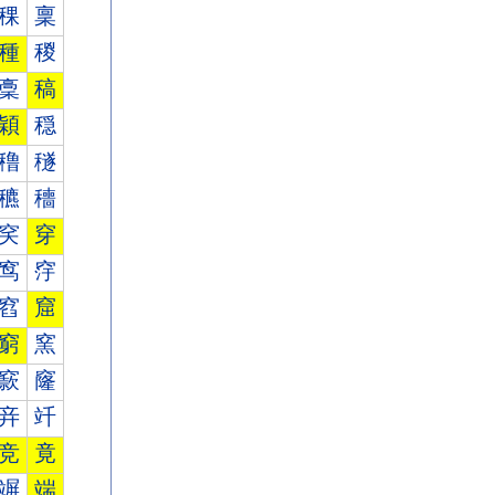
稞
稟
種
稯
稾
稿
穎
穏
穞
穟
穮
穯
穾
穿
窎
窏
窞
窟
窮
窯
窾
窿
竎
竏
竞
竟
竮
端