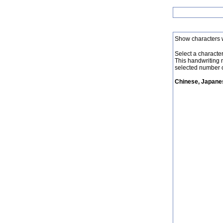
Show characters 
Select a character 
This handwriting 
selected number o
Chinese, Japanes