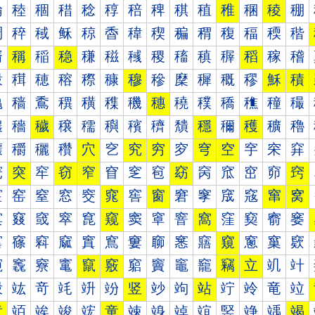
稐
稑
稒
稓
稔
稕
稖
稗
稘
稙
稚
稛
稜
稝
稠
稡
稢
稣
稤
稥
稦
稧
稨
稩
稪
稫
稬
稭
稰
稱
稲
稳
稴
稵
稶
稷
稸
稹
稺
稻
稼
稽
穀
穁
穂
穃
穄
穅
穆
穇
穈
穉
穊
穋
穌
積
穐
穑
穒
穓
穔
穕
穖
穗
穘
穙
穚
穛
穜
穝
穠
穡
穢
穣
穤
穥
穦
穧
穨
穩
穪
穫
穬
穭
穰
穱
穲
穳
穴
穵
究
穷
穸
穹
空
穻
穼
穽
窀
突
窂
窃
窄
窅
窆
窇
窈
窉
窊
窋
窌
窍
窐
窑
窒
窓
窔
窕
窖
窗
窘
窙
窚
窛
窜
窝
窠
窡
窢
窣
窤
窥
窦
窧
窨
窩
窪
窫
窬
窭
窰
窱
窲
窳
窴
窵
窶
窷
窸
窹
窺
窻
窼
窽
竀
竁
竂
竃
竄
竅
竆
竇
竈
竉
竊
立
竌
竍
竐
竑
竒
竓
竔
竕
竖
竗
竘
站
竚
竛
竜
竝
章
竡
竢
竣
竤
童
竦
竧
竨
竩
竪
竫
竬
竭