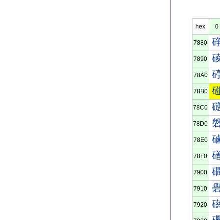
hex
0
7880
7890
78A0
78B0
78C0
78D0
78E0
78F0
7900
7910
7920