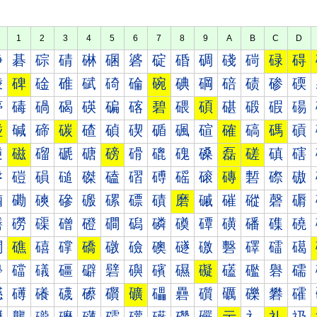
1
2
3
4
5
6
7
8
9
A
B
C
D
碀
碁
碂
碃
碄
碅
碆
碇
碈
碉
碊
碋
碌
碍
碐
碑
碒
碓
碔
碕
碖
碗
碘
碙
碚
碛
碜
碝
碠
碡
碢
碣
碤
碥
碦
碧
碨
碩
碪
碫
碬
碭
碰
碱
碲
碳
碴
碵
碶
碷
碸
碹
確
碻
碼
碽
磀
磁
磂
磃
磄
磅
磆
磇
磈
磉
磊
磋
磌
磍
磐
磑
磒
磓
磔
磕
磖
磗
磘
磙
磚
磛
磜
磝
磠
磡
磢
磣
磤
磥
磦
磧
磨
磩
磪
磫
磬
磭
磰
磱
磲
磳
磴
磵
磶
磷
磸
磹
磺
磻
磼
磽
礀
礁
礂
礃
礄
礅
礆
礇
礈
礉
礊
礋
礌
礍
礐
礑
礒
礓
礔
礕
礖
礗
礘
礙
礚
礛
礜
礝
礠
礡
礢
礣
礤
礥
礦
礧
礨
礩
礪
礫
礬
礭