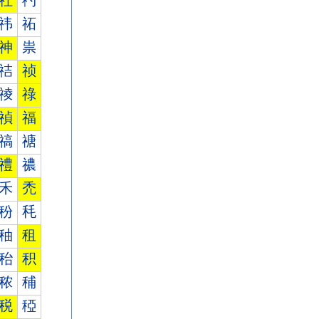
社
礿
祎
祏
神
祟
祮
祯
祾
祿
禎
福
禞
禟
禮
禯
禾
禿
秎
秏
秞
租
秮
积
秾
秿
税
稏