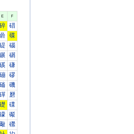
E
F
碎
碏
碞
碟
碮
碯
碾
碿
磎
磏
磞
磟
磮
磯
磾
磿
礎
礏
礞
礟
礮
礯