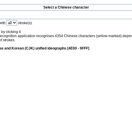
Select a Chinese character
with
stroke(s).
by clicking it.
recognition application recognises 4354 Chinese characters (yellow marked) depe
f strokes.
e and Korean (CJK) unified ideographs [4E00 - 9FFF]