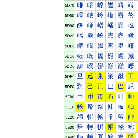
嵰
嵱
嵲
嵳
嵴
嵵
5D70
嶀
嶁
嶂
嶃
嶄
嶅
5D80
嶐
嶑
嶒
嶓
嶔
嶕
5D90
嶠
嶡
嶢
嶣
嶤
嶥
5DA0
嶰
嶱
嶲
嶳
嶴
嶵
5DB0
巀
巁
巂
巃
巄
巅
5DC0
巐
巑
巒
巓
巔
巕
5DD0
巠
巡
巢
巣
巤
工
5DE0
巰
己
已
巳
巴
巵
5DF0
帀
币
市
布
帄
帅
5E00
帐
帑
帒
帓
帔
帕
5E10
帠
帡
帢
帣
帤
帥
5E20
帰
帱
帲
帳
帴
帵
5E30
幀
幁
幂
幃
幄
幅
5E40