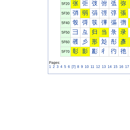
张
弡
弢
弣
弤
弥
5F20
弰
弱
弲
弳
弴
張
5F30
彀
彁
彂
彃
彄
彅
5F40
彐
彑
归
当
彔
录
5F50
彠
彡
形
彣
彤
彥
5F60
彰
影
彲
彳
彴
彵
5F70
Pages:
1
2
3
4
5
6
[7]
8
9
10
11
12
13
14
15
16
17