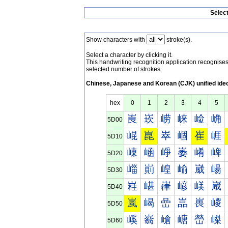
Selec
Show characters with
stroke(s).
Select a character by clicking it.
This handwriting recognition application recognis
selected number of strokes.
Chinese, Japanese and Korean (CJK) unified ide
hex
0
1
2
3
4
5
崀
崁
崂
崃
崄
崅
5D00
崐
崑
崒
崓
崔
崕
5D10
崠
崡
崢
崣
崤
崥
5D20
崰
崱
崲
崳
崴
崵
5D30
嵀
嵁
嵂
嵃
嵄
嵅
5D40
嵐
嵑
嵒
嵓
嵔
嵕
5D50
嵠
嵡
嵢
嵣
嵤
嵥
5D60