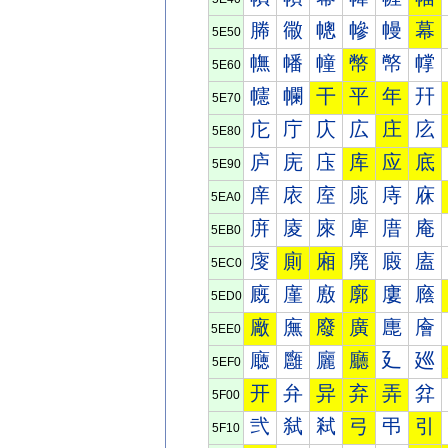
幐
幑
幒
幓
幔
幕
5E50
幠
幡
幢
幣
幤
幥
5E60
幰
幱
干
平
年
幵
5E70
庀
庁
庂
広
庄
庅
5E80
庐
庑
庒
库
应
底
5E90
庠
庡
庢
庣
庤
庥
5EA0
庰
庱
庲
庳
庴
庵
5EB0
廀
廁
廂
廃
廄
廅
5EC0
廐
廑
廒
廓
廔
廕
5ED0
廠
廡
廢
廣
廤
廥
5EE0
廰
廱
廲
廳
廴
廵
5EF0
开
弁
异
弃
弄
弅
5F00
弐
弑
弒
弓
弔
引
5F10