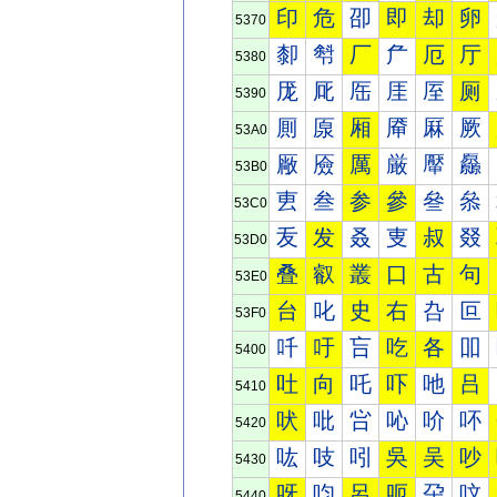
印
危
卲
即
却
卵
5370
厀
厁
厂
厃
厄
厅
5380
厐
厑
厒
厓
厔
厕
5390
厠
厡
厢
厣
厤
厥
53A0
厰
厱
厲
厳
厴
厵
53B0
叀
叁
参
參
叄
叅
53C0
叐
发
叒
叓
叔
叕
53D0
叠
叡
叢
口
古
句
53E0
台
叱
史
右
叴
叵
53F0
吀
吁
吂
吃
各
吅
5400
吐
向
吒
吓
吔
吕
5410
吠
吡
吢
吣
吤
吥
5420
吰
吱
吲
吳
吴
吵
5430
呀
呁
呂
呃
呄
呅
5440