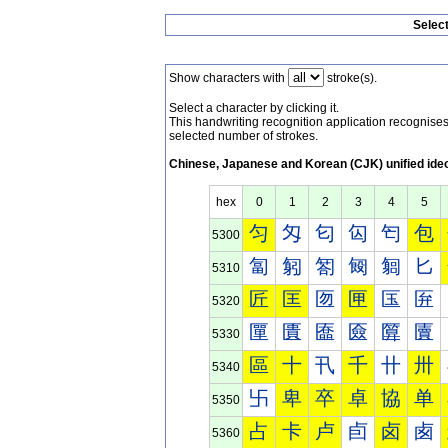
Selec
Show characters with
stroke(s).
Select a character by clicking it.
This handwriting recognition application recognis
selected number of strokes.
Chinese, Japanese and Korean (CJK) unified ide
hex
0
1
2
3
4
5
匀
匁
匂
匃
匄
包
5300
匐
匑
匒
匓
匔
匕
5310
匠
匡
匢
匣
匤
匥
5320
匰
匱
匲
匳
匴
匵
5330
區
十
卂
千
卄
卅
5340
卐
卑
卒
卓
協
单
5350
占
卡
卢
卣
卤
卥
5360