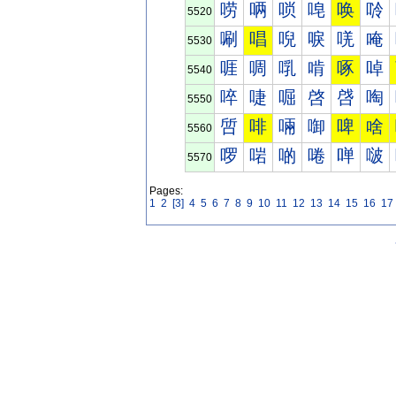
唠
唡
唢
唣
唤
唥
5520
唰
唱
唲
唳
唴
唵
5530
啀
啁
啂
啃
啄
啅
5540
啐
啑
啒
啓
啔
啕
5550
啠
啡
啢
啣
啤
啥
5560
啰
啱
啲
啳
啴
啵
5570
Pages:
1
2
[3]
4
5
6
7
8
9
10
11
12
13
14
15
16
17