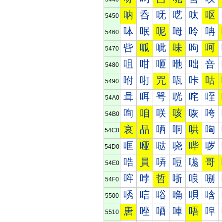
呐
呑
呒
呓
呔
呕
5450
呠
呡
呢
呣
呤
呥
5460
呰
呱
呲
味
呴
呵
5470
咀
咁
咂
咃
咄
咅
5480
咐
咑
咒
咓
咔
咕
5490
咠
咡
咢
咣
咤
咥
54A0
咰
咱
咲
咳
咴
咵
54B0
哀
品
哂
哃
哄
哅
54C0
哐
哑
哒
哓
哔
哕
54D0
哠
員
哢
哣
哤
哥
54E0
哰
哱
哲
哳
哴
哵
54F0
唀
唁
唂
唃
唄
唅
5500
唐
唑
唒
唓
唔
唕
5510