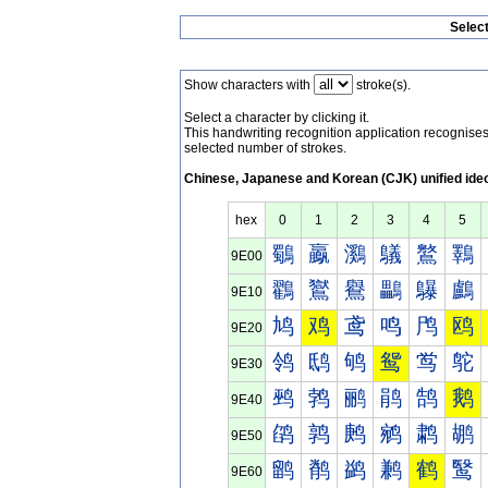
Selec
Show characters with
stroke(s).
Select a character by clicking it.
This handwriting recognition application recognis
selected number of strokes.
Chinese, Japanese and Korean (CJK) unified ide
hex
0
1
2
3
4
5
鸀
鸁
鸂
鸃
鸄
鸅
9E00
鸐
鸑
鸒
鸓
鸔
鸕
9E10
鸠
鸡
鸢
鸣
鸤
鸥
9E20
鸰
鸱
鸲
鸳
鸴
鸵
9E30
鹀
鹁
鹂
鹃
鹄
鹅
9E40
鹐
鹑
鹒
鹓
鹔
鹕
9E50
鹠
鹡
鹢
鹣
鹤
鹥
9E60