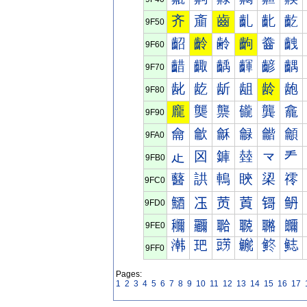
齐
齑
齒
齓
齔
齕
9F50
齠
齡
齢
齣
齤
齥
9F60
齰
齱
齲
齳
齴
齵
9F70
龀
龁
龂
龃
龄
龅
9F80
龐
龑
龒
龓
龔
龕
9F90
龠
龡
龢
龣
龤
龥
9FA0
龰
龱
龲
龳
龴
龵
9FB0
鿀
鿁
鿂
鿃
鿄
鿅
9FC0
鿐
鿑
鿒
鿓
鿔
鿕
9FD0
鿠
鿡
鿢
鿣
鿤
鿥
9FE0
鿰
鿱
鿲
鿳
鿴
鿵
9FF0
Pages:
1
2
3
4
5
6
7
8
9
10
11
12
13
14
15
16
17