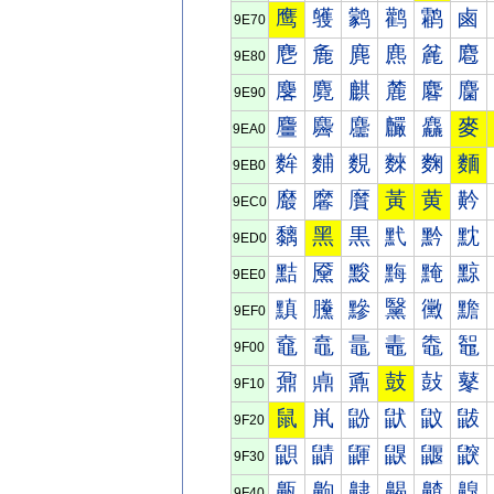
鹰
鹱
鹲
鹳
鹴
鹵
9E70
麀
麁
麂
麃
麄
麅
9E80
麐
麑
麒
麓
麔
麕
9E90
麠
麡
麢
麣
麤
麥
9EA0
麰
麱
麲
麳
麴
麵
9EB0
黀
黁
黂
黃
黄
黅
9EC0
黐
黑
黒
黓
黔
黕
9ED0
黠
黡
黢
黣
黤
黥
9EE0
黰
黱
黲
黳
黴
黵
9EF0
鼀
鼁
鼂
鼃
鼄
鼅
9F00
鼐
鼑
鼒
鼓
鼔
鼕
9F10
鼠
鼡
鼢
鼣
鼤
鼥
9F20
鼰
鼱
鼲
鼳
鼴
鼵
9F30
齀
齁
齂
齃
齄
齅
9F40