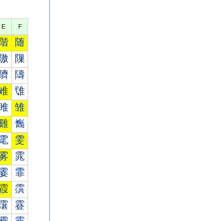
E
F
階
随
隞
隟
隮
隯
难
隿
雎
雏
雞
雟
雮
雯
雾
雿
霎
霏
霞
霟
霮
霯