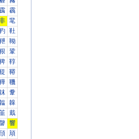
霾
霿
靎
靏
非
靟
靮
靯
靾
靿
鞎
鞏
鞞
鞟
鞮
鞯
鞾
鞿
韎
韏
韞
韟
韮
韯
韾
響
頎
頏