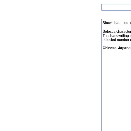
Show characters 
Select a character 
This handwriting 
selected number o
Chinese, Japanes