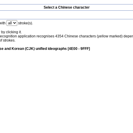
Select a Chinese character
with
stroke(s).
by clicking it.
recognition application recognises 4354 Chinese characters (yellow marked) depe
f strokes.
e and Korean (CJK) unified ideographs [4E00 - 9FFF]