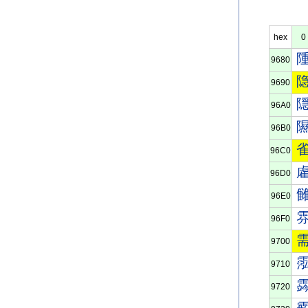
hex
0
9680
9690
96A0
96B0
96C0
96D0
96E0
96F0
9700
9710
9720