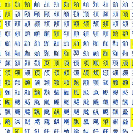
預
頑
頒
頓
頔
頕
頖
頗
領
頙
頚
頛
頜
頝
頠
頡
頢
頣
頤
頥
頦
頧
頨
頩
頪
頫
頬
頭
頰
頱
頲
頳
頴
頵
頶
頷
頸
頹
頺
頻
頼
頽
顀
顁
顂
顃
顄
顅
顆
顇
顈
顉
顊
顋
題
額
顐
顑
顒
顓
顔
顕
顖
顗
願
顙
顚
顛
顜
顝
顠
顡
顢
顣
顤
顥
顦
顧
顨
顩
顪
顫
顬
顭
顰
顱
顲
顳
顴
页
顶
顷
顸
项
顺
须
顼
顽
颀
颁
颂
颃
预
颅
领
颇
颈
颉
颊
颋
颌
颍
颐
频
颒
颓
颔
颕
颖
颗
题
颙
颚
颛
颜
额
颠
颡
颢
颣
颤
颥
颦
颧
風
颩
颪
颫
颬
颭
颰
颱
颲
颳
颴
颵
颶
颷
颸
颹
颺
颻
颼
颽
飀
飁
飂
飃
飄
飅
飆
飇
飈
飉
飊
飋
飌
飍
飐
飑
飒
飓
飔
飕
飖
飗
飘
飙
飚
飛
飜
飝
飠
飡
飢
飣
飤
飥
飦
飧
飨
飩
飪
飫
飬
飭