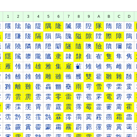
1
2
3
4
5
6
7
8
9
A
B
C
D
隀
隁
隂
隃
隄
隅
隆
隇
隈
隉
隊
隋
隌
隍
隐
隑
隒
隓
隔
隕
隖
隗
隘
隙
隚
際
障
隝
隠
隡
隢
隣
隤
隥
隦
隧
隨
隩
險
隫
隬
隭
隰
隱
隲
隳
隴
隵
隶
隷
隸
隹
隺
隻
隼
隽
雀
雁
雂
雃
雄
雅
集
雇
雈
雉
雊
雋
雌
雍
雐
雑
雒
雓
雔
雕
雖
雗
雘
雙
雚
雛
雜
雝
雠
雡
離
難
雤
雥
雦
雧
雨
雩
雪
雫
雬
雭
雰
雱
雲
雳
雴
雵
零
雷
雸
雹
雺
電
雼
雽
需
霁
霂
霃
霄
霅
霆
震
霈
霉
霊
霋
霌
霍
霐
霑
霒
霓
霔
霕
霖
霗
霘
霙
霚
霛
霜
霝
霠
霡
霢
霣
霤
霥
霦
霧
霨
霩
霪
霫
霬
霭