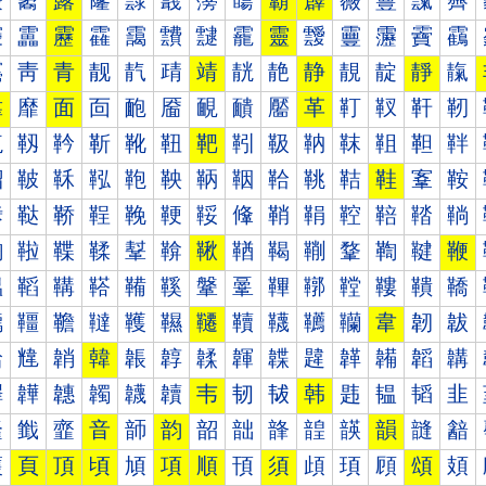
霰
霱
露
霳
霴
霵
霶
霷
霸
霹
霺
霻
霼
霽
靀
靁
靂
靃
靄
靅
靆
靇
靈
靉
靊
靋
靌
靍
靐
靑
青
靓
靔
靕
靖
靗
靘
静
靚
靛
靜
靝
靠
靡
面
靣
靤
靥
靦
靧
靨
革
靪
靫
靬
靭
靰
靱
靲
靳
靴
靵
靶
靷
靸
靹
靺
靻
靼
靽
鞀
鞁
鞂
鞃
鞄
鞅
鞆
鞇
鞈
鞉
鞊
鞋
鞌
鞍
鞐
鞑
鞒
鞓
鞔
鞕
鞖
鞗
鞘
鞙
鞚
鞛
鞜
鞝
鞠
鞡
鞢
鞣
鞤
鞥
鞦
鞧
鞨
鞩
鞪
鞫
鞬
鞭
鞰
鞱
鞲
鞳
鞴
鞵
鞶
鞷
鞸
鞹
鞺
鞻
鞼
鞽
韀
韁
韂
韃
韄
韅
韆
韇
韈
韉
韊
韋
韌
韍
韐
韑
韒
韓
韔
韕
韖
韗
韘
韙
韚
韛
韜
韝
韠
韡
韢
韣
韤
韥
韦
韧
韨
韩
韪
韫
韬
韭
韰
韱
韲
音
韴
韵
韶
韷
韸
韹
韺
韻
韼
韽
頀
頁
頂
頃
頄
項
順
頇
須
頉
頊
頋
頌
頍