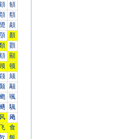
頞
頟
頮
頯
頾
頿
顎
顏
類
顟
顮
顯
顾
顿
颎
颏
颞
颟
颮
颯
颾
颿
风
飏
飞
食
飮
飯