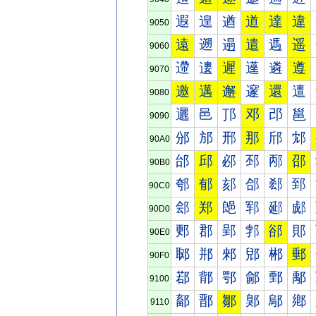
遐
遑
遒
道
達
違
9050
遠
遡
遢
遣
遤
遥
9060
遰
遱
遲
遳
遴
遵
9070
邀
邁
邂
邃
還
邅
9080
邐
邑
邒
邓
邔
邕
9090
邠
邡
邢
那
邤
邥
90A0
邰
邱
邲
邳
邴
邵
90B0
郀
郁
郂
郃
郄
郅
90C0
郐
郑
郒
郓
郔
郕
90D0
郠
郡
郢
郣
郤
郥
90E0
郰
郱
郲
郳
郴
郵
90F0
鄀
鄁
鄂
鄃
鄄
鄅
9100
鄐
鄑
鄒
鄓
鄔
鄕
9110