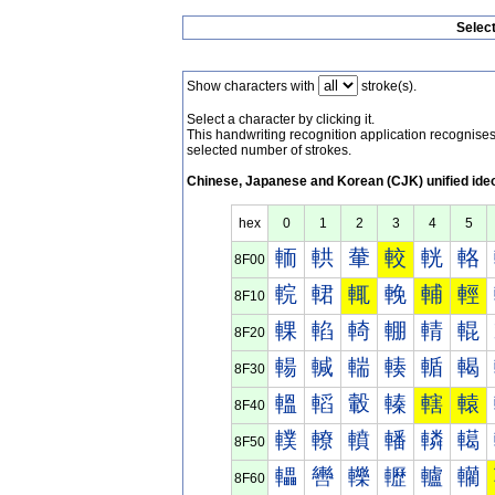
Selec
Show characters with
stroke(s).
Select a character by clicking it.
This handwriting recognition application recognis
selected number of strokes.
Chinese, Japanese and Korean (CJK) unified ide
hex
0
1
2
3
4
5
輀
輁
輂
較
輄
輅
8F00
輐
輑
輒
輓
輔
輕
8F10
輠
輡
輢
輣
輤
輥
8F20
輰
輱
輲
輳
輴
輵
8F30
轀
轁
轂
轃
轄
轅
8F40
轐
轑
轒
轓
轔
轕
8F50
轠
轡
轢
轣
轤
轥
8F60