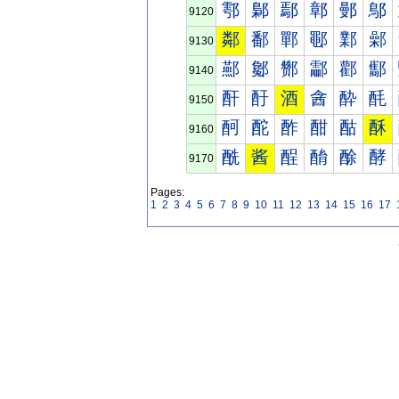
鄠
鄡
鄢
鄣
鄤
鄥
9120
鄰
鄱
鄲
鄳
鄴
鄵
9130
酀
酁
酂
酃
酄
酅
9140
酐
酑
酒
酓
酔
酕
9150
酠
酡
酢
酣
酤
酥
9160
酰
酱
酲
酳
酴
酵
9170
Pages:
1
2
3
4
5
6
7
8
9
10
11
12
13
14
15
16
17