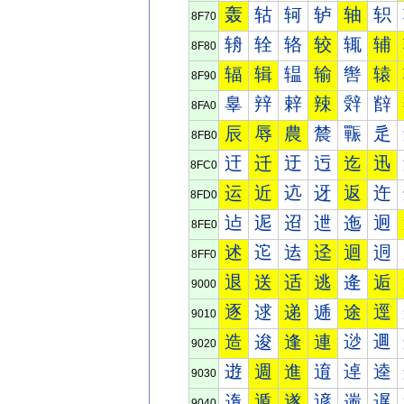
轰
轱
轲
轳
轴
轵
8F70
辀
辁
辂
较
辄
辅
8F80
辐
辑
辒
输
辔
辕
8F90
辠
辡
辢
辣
辤
辥
8FA0
辰
辱
農
辳
辴
辵
8FB0
迀
迁
迂
迃
迄
迅
8FC0
运
近
迒
迓
返
迕
8FD0
迠
迡
迢
迣
迤
迥
8FE0
述
迱
迲
迳
迴
迵
8FF0
退
送
适
逃
逄
逅
9000
逐
逑
递
逓
途
逕
9010
造
逡
逢
連
逤
逥
9020
逰
週
進
逳
逴
逵
9030
遀
遁
遂
遃
遄
遅
9040