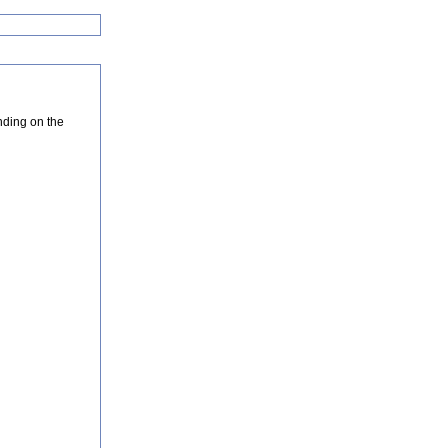
nding on the