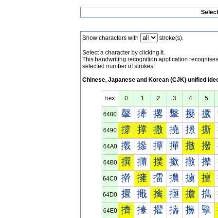
Selec
Show characters with
stroke(s).
Select a character by clicking it.
This handwriting recognition application recognis
selected number of strokes.
Chinese, Japanese and Korean (CJK) unified ide
hex
0
1
2
3
4
5
撀
撁
撂
撃
撄
撅
6480
撐
撑
撒
撓
撔
撕
6490
撠
撡
撢
撣
撤
撥
64A0
撰
撱
撲
撳
撴
撵
64B0
擀
擁
擂
擃
擄
擅
64C0
擐
擑
擒
擓
擔
擕
64D0
擠
擡
擢
擣
擤
擥
64E0