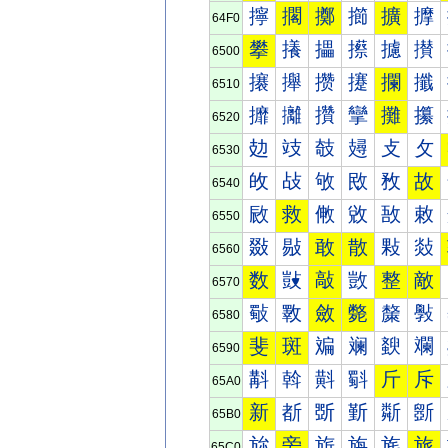
擰
擱
擲
擳
擴
擵
64F0
攀
攁
攂
攃
攄
攅
6500
攐
攑
攒
攓
攔
攕
6510
攠
攡
攢
攣
攤
攥
6520
攰
攱
攲
攳
攴
攵
6530
敀
敁
敂
敃
敄
故
6540
敐
救
敒
敓
敔
敕
6550
敠
敡
敢
散
敤
敥
6560
数
敱
敲
敳
整
敵
6570
斀
斁
斂
斃
斄
斅
6580
斐
斑
斒
斓
斔
斕
6590
斠
斡
斢
斣
斤
斥
65A0
新
斱
斲
斳
斴
斵
65B0
旀
旁
旂
旃
旄
旅
65C0