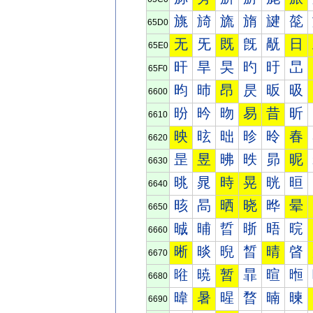
旐
旑
旒
旓
旔
旕
65D0
无
旡
既
旣
旤
日
65E0
旰
旱
旲
旳
旴
旵
65F0
昀
昁
昂
昃
昄
昅
6600
昐
昑
昒
易
昔
昕
6610
映
昡
昢
昣
昤
春
6620
昰
昱
昲
昳
昴
昵
6630
晀
晁
時
晃
晄
晅
6640
晐
晑
晒
晓
晔
晕
6650
晠
晡
晢
晣
晤
晥
6660
晰
晱
晲
晳
晴
晵
6670
暀
暁
暂
暃
暄
暅
6680
暐
暑
暒
暓
暔
暕
6690