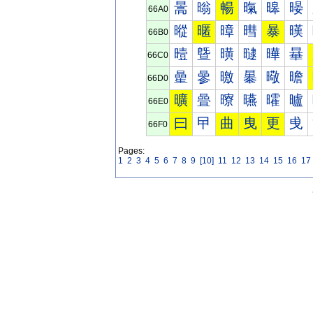
暠
暡
暢
暣
暤
暥
66A0
暰
暱
暲
暳
暴
暵
66B0
曀
曁
曂
曃
曄
曅
66C0
曐
曑
曒
曓
曔
曕
66D0
曠
曡
曢
曣
曤
曥
66E0
曰
曱
曲
曳
更
曵
66F0
Pages:
1
2
3
4
5
6
7
8
9
[10]
11
12
13
14
15
16
17