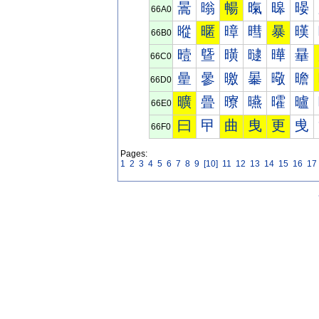
暠
暡
暢
暣
暤
暥
66A0
暰
暱
暲
暳
暴
暵
66B0
曀
曁
曂
曃
曄
曅
66C0
曐
曑
曒
曓
曔
曕
66D0
曠
曡
曢
曣
曤
曥
66E0
曰
曱
曲
曳
更
曵
66F0
Pages:
1
2
3
4
5
6
7
8
9
[10]
11
12
13
14
15
16
17