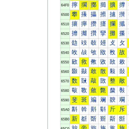
擰
擱
擲
擳
擴
擵
64F0
攀
攁
攂
攃
攄
攅
6500
攐
攑
攒
攓
攔
攕
6510
攠
攡
攢
攣
攤
攥
6520
攰
攱
攲
攳
攴
攵
6530
敀
敁
敂
敃
敄
故
6540
敐
救
敒
敓
敔
敕
6550
敠
敡
敢
散
敤
敥
6560
数
敱
敲
敳
整
敵
6570
斀
斁
斂
斃
斄
斅
6580
斐
斑
斒
斓
斔
斕
6590
斠
斡
斢
斣
斤
斥
65A0
新
斱
斲
斳
斴
斵
65B0
旀
旁
旂
旃
旄
旅
65C0