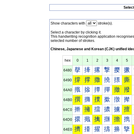
Selec
Show characters with
stroke(s).
Select a character by clicking it.
This handwriting recognition application recognis
selected number of strokes.
Chinese, Japanese and Korean (CJK) unified ide
hex
0
1
2
3
4
5
撀
撁
撂
撃
撄
撅
6480
撐
撑
撒
撓
撔
撕
6490
撠
撡
撢
撣
撤
撥
64A0
撰
撱
撲
撳
撴
撵
64B0
擀
擁
擂
擃
擄
擅
64C0
擐
擑
擒
擓
擔
擕
64D0
擠
擡
擢
擣
擤
擥
64E0