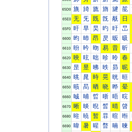
旐
旑
旒
旓
旔
旕
65D0
无
旡
既
旣
旤
日
65E0
旰
旱
旲
旳
旴
旵
65F0
昀
昁
昂
昃
昄
昅
6600
昐
昑
昒
易
昔
昕
6610
映
昡
昢
昣
昤
春
6620
昰
昱
昲
昳
昴
昵
6630
晀
晁
時
晃
晄
晅
6640
晐
晑
晒
晓
晔
晕
6650
晠
晡
晢
晣
晤
晥
6660
晰
晱
晲
晳
晴
晵
6670
暀
暁
暂
暃
暄
暅
6680
暐
暑
暒
暓
暔
暕
6690