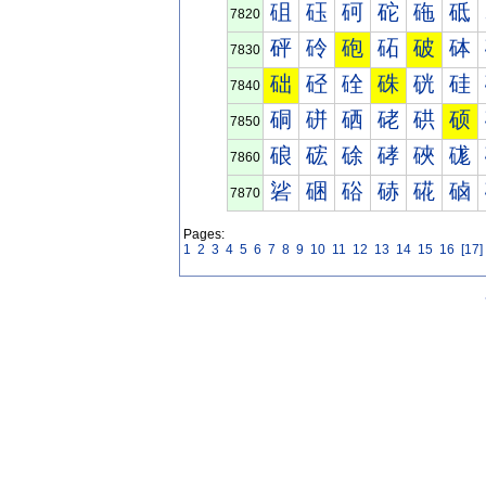
砠
砡
砢
砣
砤
砥
7820
砰
砱
砲
砳
破
砵
7830
础
硁
硂
硃
硄
硅
7840
硐
硑
硒
硓
硔
硕
7850
硠
硡
硢
硣
硤
硥
7860
硰
硱
硲
硳
硴
硵
7870
Pages:
1
2
3
4
5
6
7
8
9
10
11
12
13
14
15
16
[17]