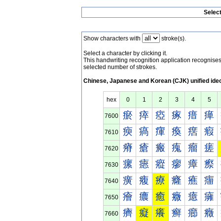
Selec
Show characters with
stroke(s).
Select a character by clicking it.
This handwriting recognition application recognis
selected number of strokes.
Chinese, Japanese and Korean (CJK) unified ide
hex
0
1
2
3
4
5
瘀
瘁
瘂
瘃
瘄
瘅
7600
瘐
瘑
瘒
瘓
瘔
瘕
7610
瘠
瘡
瘢
瘣
瘤
瘥
7620
瘰
瘱
瘲
瘳
瘴
瘵
7630
癀
癁
療
癃
癄
癅
7640
癐
癑
癒
癓
癔
癕
7650
癠
癡
癢
癣
癤
癥
7660