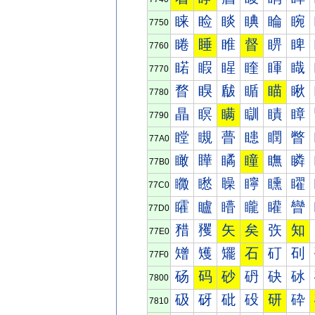
睐
睑
睒
睓
睔
睕
7750
睠
睡
睢
督
睤
睥
7760
睰
睱
睲
睳
睴
睵
7770
瞀
瞁
瞂
瞃
瞄
瞅
7780
瞐
瞑
瞒
瞓
瞔
瞕
7790
瞠
瞡
瞢
瞣
瞤
瞥
77A0
瞰
瞱
瞲
瞳
瞴
瞵
77B0
矀
矁
矂
矃
矄
矅
77C0
矐
矑
矒
矓
矔
矕
77D0
矠
矡
矢
矣
矤
知
77E0
矰
矱
矲
石
矴
矵
77F0
砀
码
砂
砃
砄
砅
7800
砐
砑
砒
砓
研
砕
7810