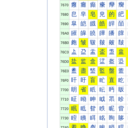
癰
癱
癲
癳
癴
癵
7670
皀
皁
皂
皃
的
皅
7680
皐
皑
皒
皓
皔
皕
7690
皠
皡
皢
皣
皤
皥
76A0
皰
皱
皲
皳
皴
皵
76B0
盀
盁
盂
盃
盄
盅
76C0
盐
监
盒
盓
盔
盕
76D0
盠
盡
盢
監
盤
盥
76E0
盰
盱
盲
盳
直
盵
76F0
眀
省
眂
眃
眄
眅
7700
眐
眑
眒
眓
眔
眕
7710
眠
眡
眢
眣
眤
眥
7720
眰
眱
眲
眳
眴
眵
7730
着
睁
睂
睃
睄
睅
7740