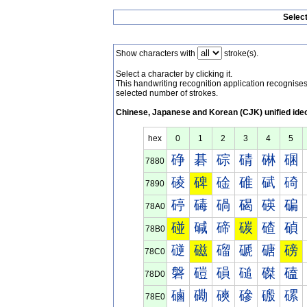
Selec
Show characters with
stroke(s).
Select a character by clicking it.
This handwriting recognition application recognis
selected number of strokes.
Chinese, Japanese and Korean (CJK) unified ide
hex
0
1
2
3
4
5
碀
碁
碂
碃
碄
碅
7880
碐
碑
碒
碓
碔
碕
7890
碠
碡
碢
碣
碤
碥
78A0
碰
碱
碲
碳
碴
碵
78B0
磀
磁
磂
磃
磄
磅
78C0
磐
磑
磒
磓
磔
磕
78D0
磠
磡
磢
磣
磤
磥
78E0