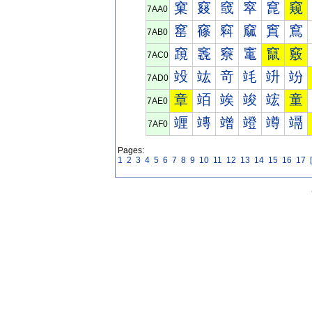
窠
窡
窢
窣
窤
窥
7AA0
窰
窱
窲
窳
窴
窵
7AB0
竀
竁
竂
竃
竄
竅
7AC0
竐
竑
竒
竓
竔
竕
7AD0
章
竡
竢
竣
竤
童
7AE0
竰
竱
竲
竳
竴
竵
7AF0
Pages:
1
2
3
4
5
6
7
8
9
10
11
12
13
14
15
16
17