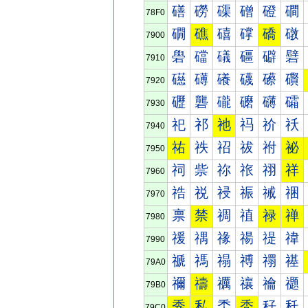
磰
磱
磲
磳
磴
磵
78F0
礀
礁
礂
礃
礄
礅
7900
礐
礑
礒
礓
礔
礕
7910
礠
礡
礢
礣
礤
礥
7920
礰
礱
礲
礳
礴
礵
7930
祀
祁
祂
祃
祄
祅
7940
祐
祑
祒
祓
祔
祕
7950
祠
祡
祢
祣
祤
祥
7960
祰
祱
祲
祳
祴
祵
7970
禀
禁
禂
禃
禄
禅
7980
禐
禑
禒
禓
禔
禕
7990
禠
禡
禢
禣
禤
禥
79A0
禰
禱
禲
禳
禴
禵
79B0
秀
私
秂
秃
秄
秅
79C0