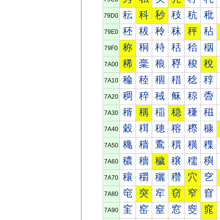
秐
科
秒
秓
秔
秕
79D0
秠
秡
秢
秣
秤
秥
79E0
称
秱
秲
秳
秴
秵
79F0
稀
稁
稂
稃
稄
稅
7A00
稐
稑
稒
稓
稔
稕
7A10
稠
稡
稢
稣
稤
稥
7A20
稰
稱
稲
稳
稴
稵
7A30
穀
穁
穂
穃
穄
穅
7A40
穐
穑
穒
穓
穔
穕
7A50
穠
穡
穢
穣
穤
穥
7A60
穰
穱
穲
穳
穴
穵
7A70
窀
突
窂
窃
窄
窅
7A80
窐
窑
窒
窓
窔
窕
7A90