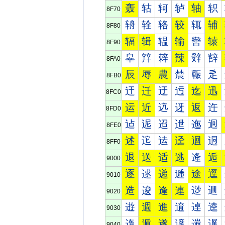
轰
轱
轲
轳
轴
轵
8F70
辀
辁
辂
较
辄
辅
8F80
辐
辑
辒
输
辔
辕
8F90
辠
辡
辢
辣
辤
辥
8FA0
辰
辱
農
辳
辴
辵
8FB0
迀
迁
迂
迃
迄
迅
8FC0
运
近
迒
迓
返
迕
8FD0
迠
迡
迢
迣
迤
迥
8FE0
述
迱
迲
迳
迴
迵
8FF0
退
送
适
逃
逄
逅
9000
逐
逑
递
逓
途
逕
9010
造
逡
逢
連
逤
逥
9020
逰
週
進
逳
逴
逵
9030
遀
遁
遂
遃
遄
遅
9040