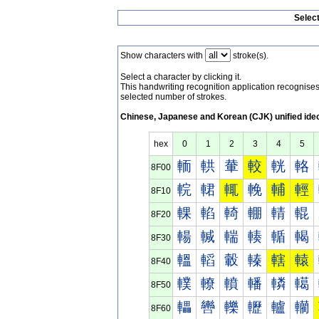
Selec
Show characters with
stroke(s).
Select a character by clicking it.
This handwriting recognition application recognis
selected number of strokes.
Chinese, Japanese and Korean (CJK) unified ide
hex
0
1
2
3
4
5
輀
輁
輂
較
輄
輅
8F00
輐
輑
輒
輓
輔
輕
8F10
輠
輡
輢
輣
輤
輥
8F20
輰
輱
輲
輳
輴
輵
8F30
轀
轁
轂
轃
轄
轅
8F40
轐
轑
轒
轓
轔
轕
8F50
轠
轡
轢
轣
轤
轥
8F60