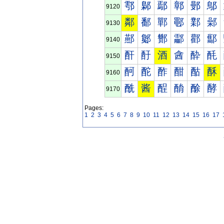
鄠
鄡
鄢
鄣
鄤
鄥
9120
鄰
鄱
鄲
鄳
鄴
鄵
9130
酀
酁
酂
酃
酄
酅
9140
酐
酑
酒
酓
酔
酕
9150
酠
酡
酢
酣
酤
酥
9160
酰
酱
酲
酳
酴
酵
9170
Pages:
1
2
3
4
5
6
7
8
9
10
11
12
13
14
15
16
17