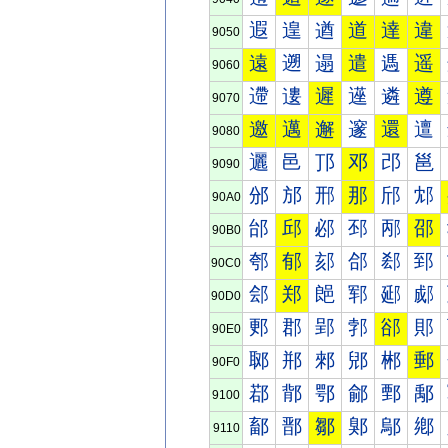
遐
遑
遒
道
達
違
9050
遠
遡
遢
遣
遤
遥
9060
遰
遱
遲
遳
遴
遵
9070
邀
邁
邂
邃
還
邅
9080
邐
邑
邒
邓
邔
邕
9090
邠
邡
邢
那
邤
邥
90A0
邰
邱
邲
邳
邴
邵
90B0
郀
郁
郂
郃
郄
郅
90C0
郐
郑
郒
郓
郔
郕
90D0
郠
郡
郢
郣
郤
郥
90E0
郰
郱
郲
郳
郴
郵
90F0
鄀
鄁
鄂
鄃
鄄
鄅
9100
鄐
鄑
鄒
鄓
鄔
鄕
9110