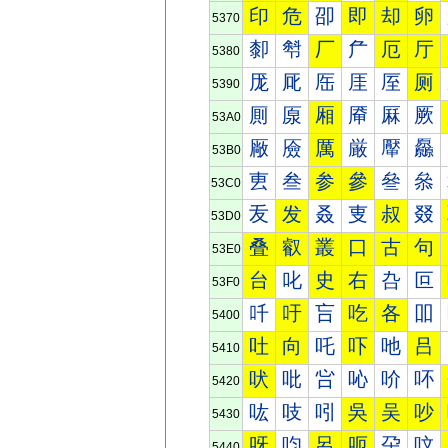
印
危
卲
即
却
卵
5370
厀
厁
厂
厃
厄
厅
5380
厐
厑
厒
厓
厔
厕
5390
厠
厡
厢
厣
厤
厥
53A0
厰
厱
厲
厳
厴
厵
53B0
叀
叁
参
參
叄
叅
53C0
叐
发
叒
叓
叔
叕
53D0
叠
叡
叢
口
古
句
53E0
台
叱
史
右
叴
叵
53F0
吀
吁
吂
吃
各
吅
5400
吐
向
吒
吓
吔
吕
5410
吠
吡
吢
吣
吤
吥
5420
吰
吱
吲
吳
吴
吵
5430
呀
呁
呂
呃
呄
呅
5440