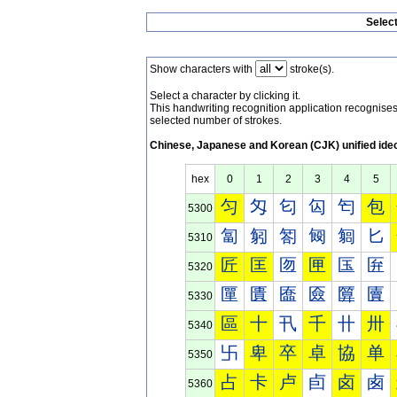
Selec
Show characters with
stroke(s).
Select a character by clicking it.
This handwriting recognition application recognis
selected number of strokes.
Chinese, Japanese and Korean (CJK) unified ide
hex
0
1
2
3
4
5
匀
匁
匂
匃
匄
包
5300
匐
匑
匒
匓
匔
匕
5310
匠
匡
匢
匣
匤
匥
5320
匰
匱
匲
匳
匴
匵
5330
區
十
卂
千
卄
卅
5340
卐
卑
卒
卓
協
单
5350
占
卡
卢
卣
卤
卥
5360