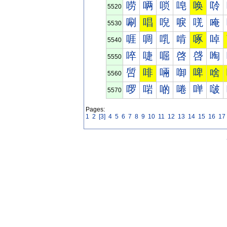
唠
唡
唢
唣
唤
唥
5520
唰
唱
唲
唳
唴
唵
5530
啀
啁
啂
啃
啄
啅
5540
啐
啑
啒
啓
啔
啕
5550
啠
啡
啢
啣
啤
啥
5560
啰
啱
啲
啳
啴
啵
5570
Pages:
1
2
[3]
4
5
6
7
8
9
10
11
12
13
14
15
16
17