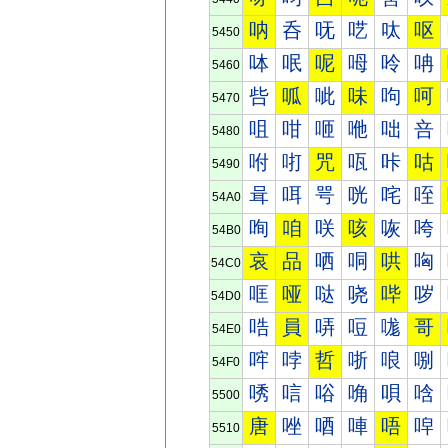
呐
呑
呒
呓
呔
呕
5450
呠
呡
呢
呣
呤
呥
5460
呰
呱
呲
味
呴
呵
5470
咀
咁
咂
咃
咄
咅
5480
咐
咑
咒
咓
咔
咕
5490
咠
咡
咢
咣
咤
咥
54A0
咰
咱
咲
咳
咴
咵
54B0
哀
品
哂
哃
哄
哅
54C0
哐
哑
哒
哓
哔
哕
54D0
哠
員
哢
哣
哤
哥
54E0
哰
哱
哲
哳
哴
哵
54F0
唀
唁
唂
唃
唄
唅
5500
唐
唑
唒
唓
唔
唕
5510