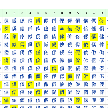
1
2
3
4
5
6
7
8
9
A
B
C
D
傀
傁
傂
傃
傄
傅
傆
傇
傈
傉
傊
傋
傌
傍
傐
傑
傒
傓
傔
傕
傖
傗
傘
備
傚
傛
傜
傝
傠
傡
傢
傣
傤
傥
傦
傧
储
傩
傪
傫
催
傭
傰
傱
傲
傳
傴
債
傶
傷
傸
傹
傺
傻
傼
傽
僀
僁
僂
僃
僄
僅
僆
僇
僈
僉
僊
僋
僌
働
僐
僑
僒
僓
僔
僕
僖
僗
僘
僙
僚
僛
僜
僝
僠
僡
僢
僣
僤
僥
僦
僧
僨
僩
僪
僫
僬
僭
僰
僱
僲
僳
僴
僵
僶
僷
僸
價
僺
僻
僼
僽
儀
儁
儂
儃
億
儅
儆
儇
儈
儉
儊
儋
儌
儍
儐
儑
儒
儓
儔
儕
儖
儗
儘
儙
儚
儛
儜
儝
儠
儡
儢
儣
儤
儥
儦
儧
儨
儩
優
儫
儬
儭