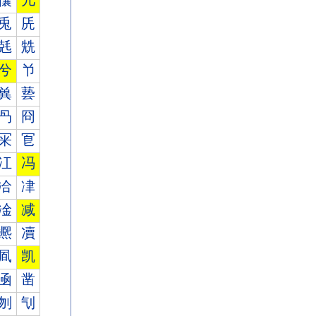
儾
儿
兎
兏
兞
兟
兮
兯
兾
兿
冎
冏
冞
冟
冮
冯
冾
冿
凎
减
凞
凟
凮
凯
凾
凿
刎
刏