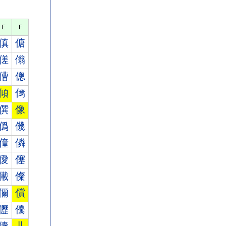
E
F
傎
傏
傞
傟
傮
傯
傾
傿
僎
像
僞
僟
僮
僯
僾
僿
儎
儏
儞
償
儮
儯