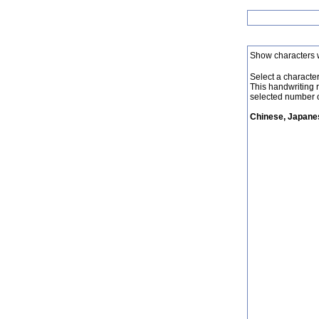
Show characters 
Select a character 
This handwriting 
selected number o
Chinese, Japanes