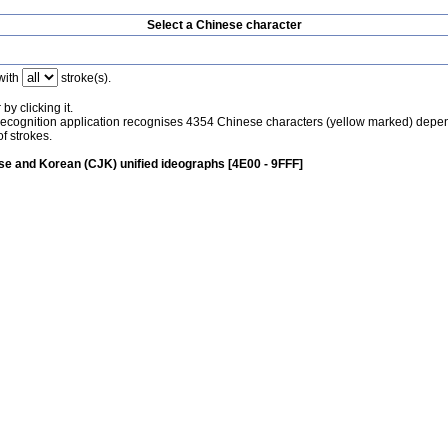
Select a Chinese character
with
stroke(s).
by clicking it.
recognition application recognises 4354 Chinese characters (yellow marked) depe
f strokes.
e and Korean (CJK) unified ideographs [4E00 - 9FFF]