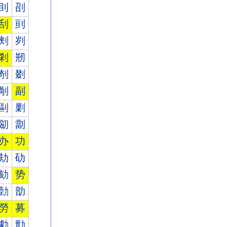
刞
刟
刮
刯
刾
刿
剎
剏
剞
剟
剮
副
剾
剿
劎
劏
办
功
劮
劯
劾
势
勎
勏
勞
募
勮
勯