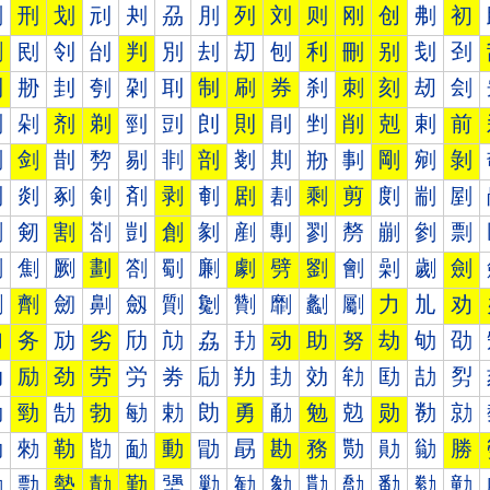
刐
刑
划
刓
刔
刕
刖
列
刘
则
刚
创
刜
初
删
刡
刢
刣
判
別
刦
刧
刨
利
刪
别
刬
刭
到
刱
刲
刳
刴
刵
制
刷
券
刹
刺
刻
刼
刽
剀
剁
剂
剃
剄
剅
剆
則
剈
剉
削
剋
剌
前
剐
剑
剒
剓
剔
剕
剖
剗
剘
剙
剚
剛
剜
剝
剠
剡
剢
剣
剤
剥
剦
剧
剨
剩
剪
剫
剬
剭
剰
剱
割
剳
剴
創
剶
剷
剸
剹
剺
剻
剼
剽
劀
劁
劂
劃
劄
劅
劆
劇
劈
劉
劊
劋
劌
劍
劐
劑
劒
劓
劔
劕
劖
劗
劘
劙
劚
力
劜
劝
加
务
劢
劣
劤
劥
劦
劧
动
助
努
劫
劬
劭
劰
励
劲
劳
労
劵
劶
劷
劸
効
劺
劻
劼
劽
勀
勁
勂
勃
勄
勅
勆
勇
勈
勉
勊
勋
勌
勍
勐
勑
勒
勓
勔
動
勖
勗
勘
務
勚
勛
勜
勝
勠
勡
勢
勣
勤
勥
勦
勧
勨
勩
勪
勫
勬
勭