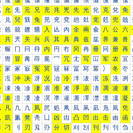
儰
儱
儲
儳
儴
儵
儶
儷
儸
儹
儺
儻
儼
儽
兀
允
兂
元
兄
充
兆
兇
先
光
兊
克
兌
免
児
兑
兒
兓
兔
兕
兖
兗
兘
兙
党
兛
兜
兝
兠
兡
兢
兣
兤
入
兦
內
全
兩
兪
八
公
六
兰
共
兲
关
兴
兵
其
具
典
兹
兺
养
兼
兽
冀
冁
冂
冃
冄
内
円
冇
冈
冉
冊
冋
册
再
冐
冑
冒
冓
冔
冕
冖
冗
冘
写
冚
军
农
冝
冠
冡
冢
冣
冤
冥
冦
冧
冨
冩
冪
冫
冬
冭
冰
冱
冲
决
冴
况
冶
冷
冸
冹
冺
冻
冼
冽
净
凁
凂
凃
凄
凅
准
凇
凈
凉
凊
凋
凌
凍
凐
凑
凒
凓
凔
凕
凖
凗
凘
凙
凚
凛
凜
凝
几
凡
凢
凣
凤
凥
処
凧
凨
凩
凪
凫
凬
凭
凰
凱
凲
凳
凴
凵
凶
凷
凸
凹
出
击
凼
函
刀
刁
刂
刃
刄
刅
分
切
刈
刉
刊
刋
刌
刍