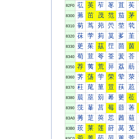
苰
英
苲
苳
苴
苵
82F0
茀
茁
茂
范
茄
茅
8300
茐
茑
茒
茓
茔
茕
8310
茠
茡
茢
茣
茤
茥
8320
茰
茱
茲
茳
茴
茵
8330
荀
荁
荂
荃
荄
荅
8340
荐
荑
荒
荓
荔
荕
8350
荠
荡
荢
荣
荤
荥
8360
荰
荱
荲
荳
荴
荵
8370
莀
莁
莂
莃
莄
莅
8380
莐
莑
莒
莓
莔
莕
8390
莠
莡
莢
莣
莤
莥
83A0
莰
莱
莲
莳
莴
莵
83B0
菀
菁
菂
菃
菄
菅
83C0