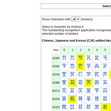
Selec
Show characters with
stroke(s).
Select a character by clicking it.
This handwriting recognition application recognis
selected number of strokes.
Chinese, Japanese and Korean (CJK) unified ide
hex
0
1
2
3
4
5
芀
芁
节
芃
芄
芅
8280
芐
芑
芒
芓
芔
芕
8290
芠
芡
芢
芣
芤
芥
82A0
芰
花
芲
芳
芴
芵
82B0
苀
苁
苂
苃
苄
苅
82C0
苐
苑
苒
苓
苔
苕
82D0
苠
苡
苢
苣
苤
若
82E0