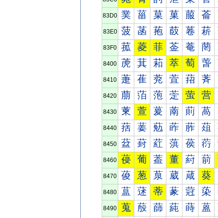
菐
菑
菒
菓
菔
菕
83D0
菠
菡
菢
菣
菤
菥
83E0
菰
菱
菲
菳
菴
菵
83F0
萀
萁
萂
萃
萄
萅
8400
萐
萑
萒
萓
萔
萕
8410
萠
萡
萢
萣
萤
营
8420
萰
萱
萲
萳
萴
萵
8430
葀
葁
葂
葃
葄
葅
8440
葐
葑
葒
葓
葔
葕
8450
葠
葡
葢
董
葤
葥
8460
葰
葱
葲
葳
葴
葵
8470
蒀
蒁
蒂
蒃
蒄
蒅
8480
蒐
蒑
蒒
蒓
蒔
蒕
8490