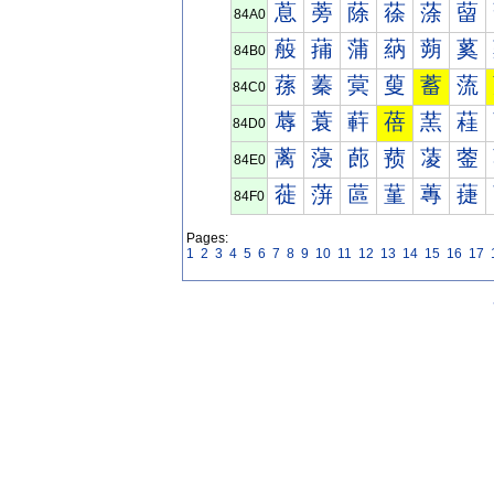
蒠
蒡
蒢
蒣
蒤
蒥
84A0
蒰
蒱
蒲
蒳
蒴
蒵
84B0
蓀
蓁
蓂
蓃
蓄
蓅
84C0
蓐
蓑
蓒
蓓
蓔
蓕
84D0
蓠
蓡
蓢
蓣
蓤
蓥
84E0
蓰
蓱
蓲
蓳
蓴
蓵
84F0
Pages:
1
2
3
4
5
6
7
8
9
10
11
12
13
14
15
16
17