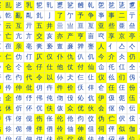
买
乱
乲
乳
乴
乵
乶
乷
乸
乹
乺
乻
乼
乽
亀
亁
亂
亃
亄
亅
了
亇
予
争
亊
事
二
亍
亐
云
互
亓
五
井
亖
亗
亘
亙
亚
些
亜
亝
亠
亡
亢
亣
交
亥
亦
产
亨
亩
亪
享
京
亭
亰
亱
亲
亳
亴
亵
亶
亷
亸
亹
人
亻
亼
亽
什
仁
仂
仃
仄
仅
仆
仇
仈
仉
今
介
仌
仍
仐
仑
仒
仓
仔
仕
他
仗
付
仙
仚
仛
仜
仝
仠
仡
仢
代
令
以
仦
仧
仨
仩
仪
仫
们
仭
仰
仱
仲
仳
仴
仵
件
价
仸
仹
仺
任
仼
份
伀
企
伂
伃
伄
伅
伆
伇
伈
伉
伊
伋
伌
伍
伐
休
伒
伓
伔
伕
伖
众
优
伙
会
伛
伜
伝
传
伡
伢
伣
伤
伥
伦
伧
伨
伩
伪
伫
伬
伭
估
伱
伲
伳
伴
伵
伶
伷
伸
伹
伺
伻
似
伽
佀
佁
佂
佃
佄
佅
但
佇
佈
佉
佊
佋
佌
位