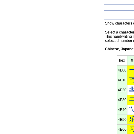
Show characters 
Select a character 
This handwriting 
selected number o
Chinese, Japanes
hex
0
4E00
4E10
4E20
4E30
4E40
4E50
4E60