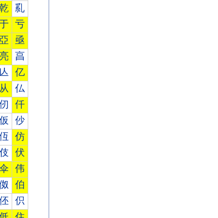
乾
乿
于
亏
亞
亟
亮
亯
亾
亿
从
仏
仞
仟
仮
仯
仾
仿
伎
伏
伞
伟
伮
伯
伾
伿
低
住