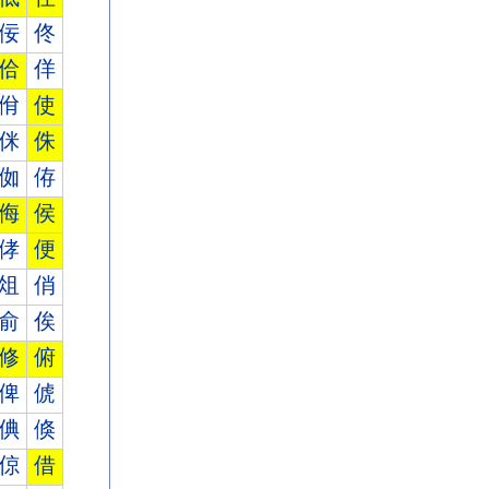
佞
佟
佮
佯
佾
使
侎
侏
侞
侟
侮
侯
侾
便
俎
俏
俞
俟
修
俯
俾
俿
倎
倏
倞
借