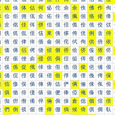
佐
佑
佒
体
佔
何
佖
佗
佘
余
佚
佛
作
佝
你
佡
佢
佣
佤
佥
佦
佧
佨
佩
佪
佫
佬
佭
佰
佱
佲
佳
佴
併
佶
佷
佸
佹
佺
佻
佼
佽
侀
侁
侂
侃
侄
侅
來
侇
侈
侉
侊
例
侌
侍
侐
侑
侒
侓
侔
侕
侖
侗
侘
侙
侚
供
侜
依
侠
価
侢
侣
侤
侥
侦
侧
侨
侩
侪
侫
侬
侭
侰
侱
侲
侳
侴
侵
侶
侷
侸
侹
侺
侻
侼
侽
俀
俁
係
促
俄
俅
俆
俇
俈
俉
俊
俋
俌
俍
俐
俑
俒
俓
俔
俕
俖
俗
俘
俙
俚
俛
俜
保
俠
信
俢
俣
俤
俥
俦
俧
俨
俩
俪
俫
俬
俭
俰
俱
俲
俳
俴
俵
俶
俷
俸
俹
俺
俻
俼
俽
倀
倁
倂
倃
倄
倅
倆
倇
倈
倉
倊
個
倌
倍
倐
們
倒
倓
倔
倕
倖
倗
倘
候
倚
倛
倜
倝