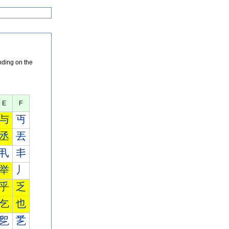
nding on the
E
F
与
丏
丞
丟
丮
丯
举
丿
乎
乏
乞
也
乮
乯