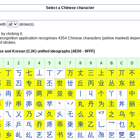
Select a Chinese character
with
stroke(s).
by clicking it.
recognition application recognises 4354 Chinese characters (yellow marked) depe
f strokes.
e and Korean (CJK) unified ideographs [4E00 - 9FFF]
1
2
3
4
5
6
7
8
9
A
B
C
D
一
丁
丂
七
丄
丅
丆
万
丈
三
上
下
丌
不
丐
丑
丒
专
且
丕
世
丗
丘
丙
业
丛
东
丝
丠
両
丢
丣
两
严
並
丧
丨
丩
个
丫
丬
中
丰
丱
串
丳
临
丵
丶
丷
丸
丹
为
主
丼
丽
乀
乁
乂
乃
乄
久
乆
乇
么
义
乊
之
乌
乍
乐
乑
乒
乓
乔
乕
乖
乗
乘
乙
乚
乛
乜
九
习
乡
乢
乣
乤
乥
书
乧
乨
乩
乪
乫
乬
乭