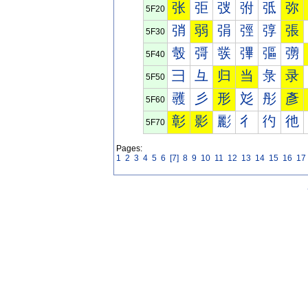
张
弡
弢
弣
弤
弥
5F20
弰
弱
弲
弳
弴
張
5F30
彀
彁
彂
彃
彄
彅
5F40
彐
彑
归
当
彔
录
5F50
彠
彡
形
彣
彤
彥
5F60
彰
影
彲
彳
彴
彵
5F70
Pages:
1
2
3
4
5
6
[7]
8
9
10
11
12
13
14
15
16
17