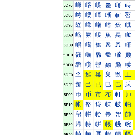
嵰
嵱
嵲
嵳
嵴
嵵
5D70
嶀
嶁
嶂
嶃
嶄
嶅
5D80
嶐
嶑
嶒
嶓
嶔
嶕
5D90
嶠
嶡
嶢
嶣
嶤
嶥
5DA0
嶰
嶱
嶲
嶳
嶴
嶵
5DB0
巀
巁
巂
巃
巄
巅
5DC0
巐
巑
巒
巓
巔
巕
5DD0
巠
巡
巢
巣
巤
工
5DE0
巰
己
已
巳
巴
巵
5DF0
帀
币
市
布
帄
帅
5E00
帐
帑
帒
帓
帔
帕
5E10
帠
帡
帢
帣
帤
帥
5E20
帰
帱
帲
帳
帴
帵
5E30
幀
幁
幂
幃
幄
幅
5E40