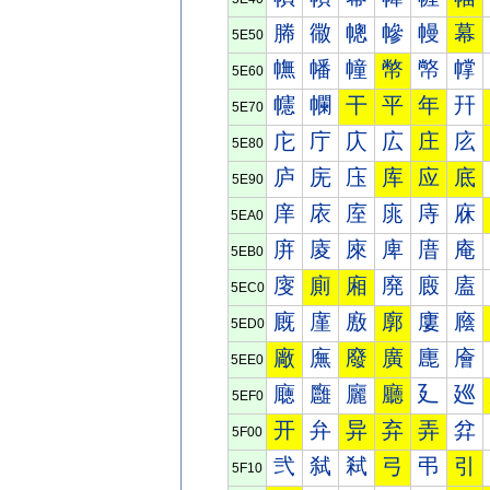
幐
幑
幒
幓
幔
幕
5E50
幠
幡
幢
幣
幤
幥
5E60
幰
幱
干
平
年
幵
5E70
庀
庁
庂
広
庄
庅
5E80
庐
庑
庒
库
应
底
5E90
庠
庡
庢
庣
庤
庥
5EA0
庰
庱
庲
庳
庴
庵
5EB0
廀
廁
廂
廃
廄
廅
5EC0
廐
廑
廒
廓
廔
廕
5ED0
廠
廡
廢
廣
廤
廥
5EE0
廰
廱
廲
廳
廴
廵
5EF0
开
弁
异
弃
弄
弅
5F00
弐
弑
弒
弓
弔
引
5F10