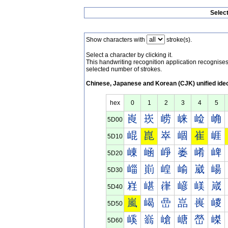
Selec
Show characters with
stroke(s).
Select a character by clicking it.
This handwriting recognition application recognis
selected number of strokes.
Chinese, Japanese and Korean (CJK) unified ide
hex
0
1
2
3
4
5
崀
崁
崂
崃
崄
崅
5D00
崐
崑
崒
崓
崔
崕
5D10
崠
崡
崢
崣
崤
崥
5D20
崰
崱
崲
崳
崴
崵
5D30
嵀
嵁
嵂
嵃
嵄
嵅
5D40
嵐
嵑
嵒
嵓
嵔
嵕
5D50
嵠
嵡
嵢
嵣
嵤
嵥
5D60