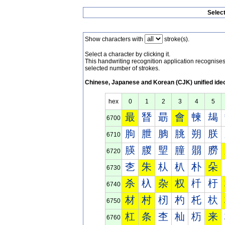
Selec
Show characters with
stroke(s).
Select a character by clicking it.
This handwriting recognition application recognis
selected number of strokes.
Chinese, Japanese and Korean (CJK) unified ide
hex
0
1
2
3
4
5
最
朁
朂
會
朄
朅
6700
朐
朑
朒
朓
朔
朕
6710
朠
朡
朢
朣
朤
朥
6720
朰
朱
朲
朳
朴
朵
6730
杀
杁
杂
权
杄
杅
6740
材
村
杒
杓
杔
杕
6750
杠
条
杢
杣
杤
来
6760