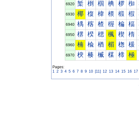
椠
椡
椢
椣
椤
椥
6920
椰
椱
椲
椳
椴
椵
6930
楀
楁
楂
楃
楄
楅
6940
楐
楑
楒
楓
楔
楕
6950
楠
楡
楢
楣
楤
楥
6960
楰
楱
楲
楳
楴
極
6970
Pages:
1
2
3
4
5
6
7
8
9
10
[11]
12
13
14
15
16
17