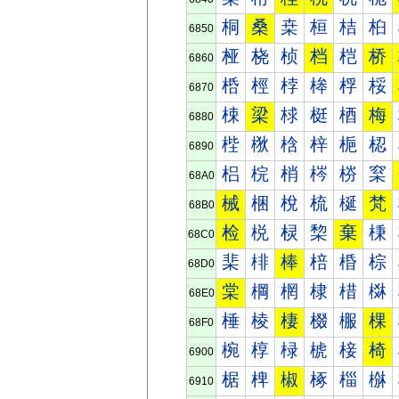
桐
桑
桒
桓
桔
桕
6850
桠
桡
桢
档
桤
桥
6860
桰
桱
桲
桳
桴
桵
6870
梀
梁
梂
梃
梄
梅
6880
梐
梑
梒
梓
梔
梕
6890
梠
梡
梢
梣
梤
梥
68A0
械
梱
梲
梳
梴
梵
68B0
检
棁
棂
棃
棄
棅
68C0
棐
棑
棒
棓
棔
棕
68D0
棠
棡
棢
棣
棤
棥
68E0
棰
棱
棲
棳
棴
棵
68F0
椀
椁
椂
椃
椄
椅
6900
椐
椑
椒
椓
椔
椕
6910