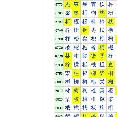
杰
東
杲
杳
杴
杵
6770
枀
极
枂
枃
构
枅
6780
析
枑
枒
枓
枔
枕
6790
枠
枡
枢
枣
枤
枥
67A0
枰
枱
枲
枳
枴
枵
67B0
柀
柁
柂
柃
柄
柅
67C0
某
柑
柒
染
柔
柕
67D0
柠
柡
柢
柣
柤
查
67E0
柰
柱
柲
柳
柴
柵
67F0
栀
栁
栂
栃
栄
栅
6800
栐
树
栒
栓
栔
栕
6810
栠
校
栢
栣
栤
栥
6820
栰
栱
栲
栳
栴
栵
6830
桀
桁
桂
桃
桄
桅
6840