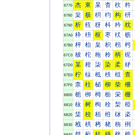
杰
東
杲
杳
杴
杵
6770
枀
极
枂
枃
构
枅
6780
析
枑
枒
枓
枔
枕
6790
枠
枡
枢
枣
枤
枥
67A0
枰
枱
枲
枳
枴
枵
67B0
柀
柁
柂
柃
柄
柅
67C0
某
柑
柒
染
柔
柕
67D0
柠
柡
柢
柣
柤
查
67E0
柰
柱
柲
柳
柴
柵
67F0
栀
栁
栂
栃
栄
栅
6800
栐
树
栒
栓
栔
栕
6810
栠
校
栢
栣
栤
栥
6820
栰
栱
栲
栳
栴
栵
6830
桀
桁
桂
桃
桄
桅
6840