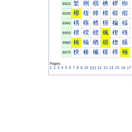
椠
椡
椢
椣
椤
椥
6920
椰
椱
椲
椳
椴
椵
6930
楀
楁
楂
楃
楄
楅
6940
楐
楑
楒
楓
楔
楕
6950
楠
楡
楢
楣
楤
楥
6960
楰
楱
楲
楳
楴
極
6970
Pages:
1
2
3
4
5
6
7
8
9
10
[11]
12
13
14
15
16
17