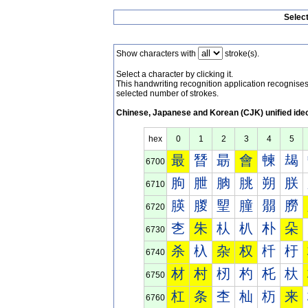
Selec
Show characters with
stroke(s).
Select a character by clicking it.
This handwriting recognition application recognis
selected number of strokes.
Chinese, Japanese and Korean (CJK) unified ide
hex
0
1
2
3
4
5
最
朁
朂
會
朄
朅
6700
朐
朑
朒
朓
朔
朕
6710
朠
朡
朢
朣
朤
朥
6720
朰
朱
朲
朳
朴
朵
6730
杀
杁
杂
权
杄
杅
6740
材
村
杒
杓
杔
杕
6750
杠
条
杢
杣
杤
来
6760