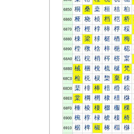
桐
桑
桒
桓
桔
桕
6850
桠
桡
桢
档
桤
桥
6860
桰
桱
桲
桳
桴
桵
6870
梀
梁
梂
梃
梄
梅
6880
梐
梑
梒
梓
梔
梕
6890
梠
梡
梢
梣
梤
梥
68A0
械
梱
梲
梳
梴
梵
68B0
检
棁
棂
棃
棄
棅
68C0
棐
棑
棒
棓
棔
棕
68D0
棠
棡
棢
棣
棤
棥
68E0
棰
棱
棲
棳
棴
棵
68F0
椀
椁
椂
椃
椄
椅
6900
椐
椑
椒
椓
椔
椕
6910