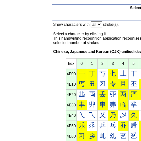
Selec
Show characters with
stroke(s).
Select a character by clicking it.
This handwriting recognition application recognis
selected number of strokes.
Chinese, Japanese and Korean (CJK) unified ide
hex
0
1
2
3
4
5
一
丁
丂
七
丄
丅
4E00
丐
丑
丒
专
且
丕
4E10
丠
両
丢
丣
两
严
4E20
丰
丱
串
丳
临
丵
4E30
乀
乁
乂
乃
乄
久
4E40
乐
乑
乒
乓
乔
乕
4E50
习
乡
乢
乣
乤
乥
4E60