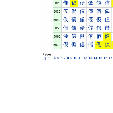
倠
倡
倢
倣
値
倥
5020
倰
倱
倲
倳
倴
倵
5030
偀
偁
偂
偃
偄
偅
5040
偐
偑
偒
偓
偔
偕
5050
偠
偡
偢
偣
偤
健
5060
偰
偱
偲
偳
側
偵
5070
Pages:
[1]
2
3
4
5
6
7
8
9
10
11
12
13
14
15
16
17