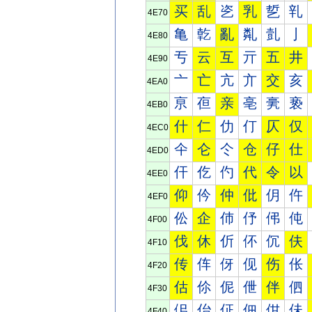
买
乱
乲
乳
乴
乵
4E70
亀
亁
亂
亃
亄
亅
4E80
亐
云
互
亓
五
井
4E90
亠
亡
亢
亣
交
亥
4EA0
亰
亱
亲
亳
亴
亵
4EB0
什
仁
仂
仃
仄
仅
4EC0
仐
仑
仒
仓
仔
仕
4ED0
仠
仡
仢
代
令
以
4EE0
仰
仱
仲
仳
仴
仵
4EF0
伀
企
伂
伃
伄
伅
4F00
伐
休
伒
伓
伔
伕
4F10
传
伡
伢
伣
伤
伥
4F20
估
伱
伲
伳
伴
伵
4F30
佀
佁
佂
佃
佄
佅
4F40