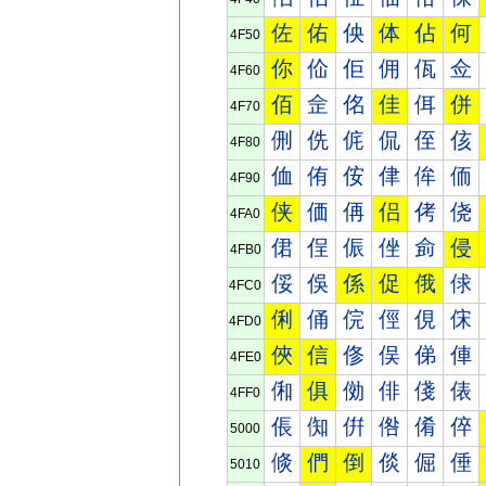
佐
佑
佒
体
佔
何
4F50
你
佡
佢
佣
佤
佥
4F60
佰
佱
佲
佳
佴
併
4F70
侀
侁
侂
侃
侄
侅
4F80
侐
侑
侒
侓
侔
侕
4F90
侠
価
侢
侣
侤
侥
4FA0
侰
侱
侲
侳
侴
侵
4FB0
俀
俁
係
促
俄
俅
4FC0
俐
俑
俒
俓
俔
俕
4FD0
俠
信
俢
俣
俤
俥
4FE0
俰
俱
俲
俳
俴
俵
4FF0
倀
倁
倂
倃
倄
倅
5000
倐
們
倒
倓
倔
倕
5010