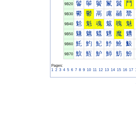
鬠
鬡
鬢
鬣
鬤
鬥
9B20
鬰
鬱
鬲
鬳
鬴
鬵
9B30
魀
魁
魂
魃
魄
魅
9B40
魐
魑
魒
魓
魔
魕
9B50
魠
魡
魢
魣
魤
魥
9B60
魰
魱
魲
魳
魴
魵
9B70
Pages:
1
2
3
4
5
6
7
8
9
10
11
12
13
14
15
16
17