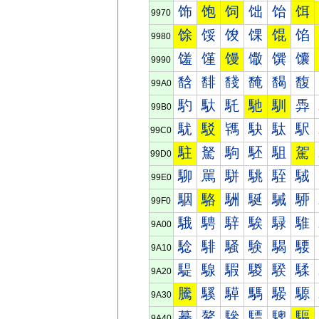
饰
饱
饲
饳
饴
饵
9970
馀
馁
馂
馃
馄
馅
9980
馐
馑
馒
馓
馔
馕
9990
馠
馡
馢
馣
馤
馥
99A0
馰
馱
馲
馳
馴
馵
99B0
駀
駁
駂
駃
駄
駅
99C0
駐
駑
駒
駓
駔
駕
99D0
駠
駡
駢
駣
駤
駥
99E0
駰
駱
駲
駳
駴
駵
99F0
騀
騁
騂
騃
騄
騅
9A00
騐
騑
騒
験
騔
騕
9A10
騠
騡
騢
騣
騤
騥
9A20
騰
騱
騲
騳
騴
騵
9A30
驀
驁
驂
驃
驄
驅
9A40