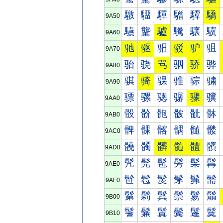
驐
驑
驒
驓
驔
驕
9A50
驠
驡
驢
驣
驤
驥
9A60
驰
驱
驲
驳
驴
驵
9A70
骀
骁
骂
骃
骄
骅
9A80
骐
骑
骒
骓
骔
骕
9A90
骠
骡
骢
骣
骤
骥
9AA0
骰
骱
骲
骳
骴
骵
9AB0
髀
髁
髂
髃
髄
髅
9AC0
髐
髑
髒
髓
體
髕
9AD0
髠
髡
髢
髣
髤
髥
9AE0
髰
髱
髲
髳
髴
髵
9AF0
鬀
鬁
鬂
鬃
鬄
鬅
9B00
鬐
鬑
鬒
鬓
鬔
鬕
9B10