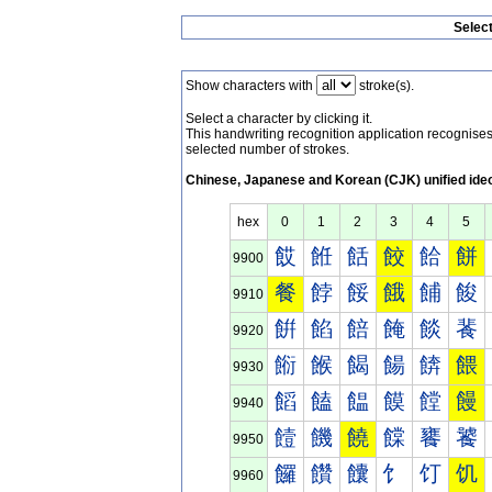
Selec
Show characters with
stroke(s).
Select a character by clicking it.
This handwriting recognition application recognis
selected number of strokes.
Chinese, Japanese and Korean (CJK) unified ide
hex
0
1
2
3
4
5
餀
餁
餂
餃
餄
餅
9900
餐
餑
餒
餓
餔
餕
9910
餠
餡
餢
餣
餤
餥
9920
餰
餱
餲
餳
餴
餵
9930
饀
饁
饂
饃
饄
饅
9940
饐
饑
饒
饓
饔
饕
9950
饠
饡
饢
饣
饤
饥
9960