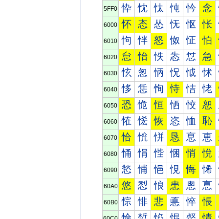
忰
忱
忲
忳
忴
念
5FF0
怀
态
怂
怃
怄
怅
6000
怐
怑
怒
怓
怔
怕
6010
怠
怡
怢
怣
怤
急
6020
怰
怱
怲
怳
怴
怵
6030
恀
恁
恂
恃
恄
恅
6040
恐
恑
恒
恓
恔
恕
6050
恠
恡
恢
恣
恤
恥
6060
恰
恱
恲
恳
恴
恵
6070
悀
悁
悂
悃
悄
悅
6080
悐
悑
悒
悓
悔
悕
6090
悠
悡
悢
患
悤
悥
60A0
悰
悱
悲
悳
悴
悵
60B0
惀
惁
惂
惃
惄
情
60C0