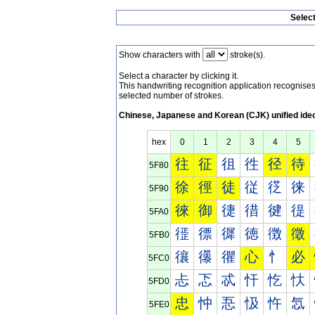
Selec
Show characters with
stroke(s).
Select a character by clicking it.
This handwriting recognition application recognis
selected number of strokes.
Chinese, Japanese and Korean (CJK) unified ide
hex
0
1
2
3
4
5
往
征
徂
徃
径
待
5F80
徐
徑
徒
従
徔
徕
5F90
徠
御
徢
徣
徤
徥
5FA0
徰
徱
徲
徳
徴
徵
5FB0
忀
忁
忂
心
忄
必
5FC0
忐
忑
忒
忓
忔
忕
5FD0
忠
忡
忢
忣
忤
忥
5FE0