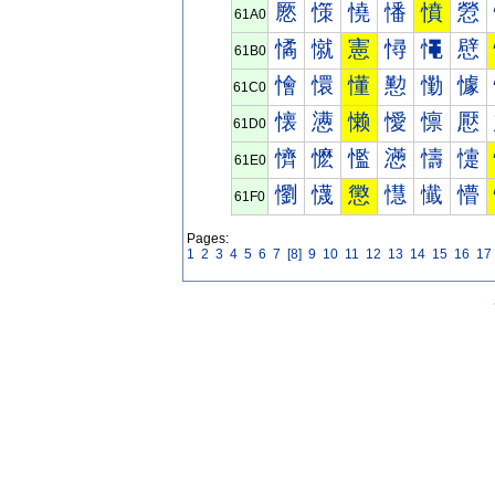
憠
憡
憢
憣
憤
憥
61A0
憰
憱
憲
憳
憴
憵
61B0
懀
懁
懂
懃
懄
懅
61C0
懐
懑
懒
懓
懔
懕
61D0
懠
懡
懢
懣
懤
懥
61E0
懰
懱
懲
懳
懴
懵
61F0
Pages:
1
2
3
4
5
6
7
[8]
9
10
11
12
13
14
15
16
17