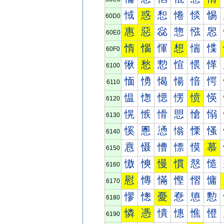
惐
惑
惒
惓
惔
惕
60D0
惠
惡
惢
惣
惤
惥
60E0
惰
惱
惲
想
惴
惵
60F0
愀
愁
愂
愃
愄
愅
6100
愐
愑
愒
愓
愔
愕
6110
愠
愡
愢
愣
愤
愥
6120
愰
愱
愲
愳
愴
愵
6130
慀
慁
慂
慃
慄
慅
6140
慐
慑
慒
慓
慔
慕
6150
慠
慡
慢
慣
慤
慥
6160
慰
慱
慲
慳
慴
慵
6170
憀
憁
憂
憃
憄
憅
6180
憐
憑
憒
憓
憔
憕
6190