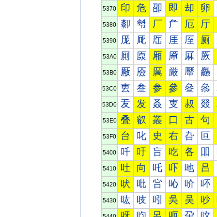
印
危
卲
即
却
卵
5370
厀
厁
厂
厃
厄
厅
5380
厐
厑
厒
厓
厔
厕
5390
厠
厡
厢
厣
厤
厥
53A0
厰
厱
厲
厳
厴
厵
53B0
叀
叁
参
參
叄
叅
53C0
叐
发
叒
叓
叔
叕
53D0
叠
叡
叢
口
古
句
53E0
台
叱
史
右
叴
叵
53F0
吀
吁
吂
吃
各
吅
5400
吐
向
吒
吓
吔
吕
5410
吠
吡
吢
吣
吤
吥
5420
吰
吱
吲
吳
吴
吵
5430
呀
呁
呂
呃
呄
呅
5440