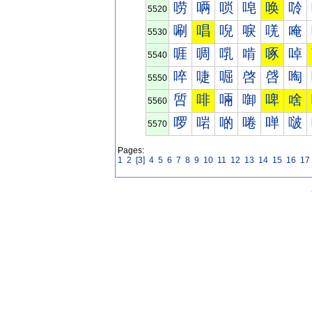
唠
唡
唢
唣
唤
唥
5520
唰
唱
唲
唳
唴
唵
5530
啀
啁
啂
啃
啄
啅
5540
啐
啑
啒
啓
啔
啕
5550
啠
啡
啢
啣
啤
啥
5560
啰
啱
啲
啳
啴
啵
5570
Pages:
1
2
[3]
4
5
6
7
8
9
10
11
12
13
14
15
16
17