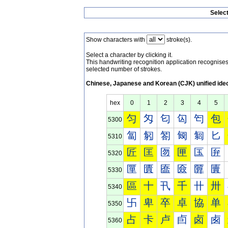
Selec
Show characters with
stroke(s).
Select a character by clicking it.
This handwriting recognition application recognis
selected number of strokes.
Chinese, Japanese and Korean (CJK) unified ide
hex
0
1
2
3
4
5
匀
匁
匂
匃
匄
包
5300
匐
匑
匒
匓
匔
匕
5310
匠
匡
匢
匣
匤
匥
5320
匰
匱
匲
匳
匴
匵
5330
區
十
卂
千
卄
卅
5340
卐
卑
卒
卓
協
单
5350
占
卡
卢
卣
卤
卥
5360