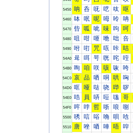
呐
呑
呒
呓
呔
呕
5450
呠
呡
呢
呣
呤
呥
5460
呰
呱
呲
味
呴
呵
5470
咀
咁
咂
咃
咄
咅
5480
咐
咑
咒
咓
咔
咕
5490
咠
咡
咢
咣
咤
咥
54A0
咰
咱
咲
咳
咴
咵
54B0
哀
品
哂
哃
哄
哅
54C0
哐
哑
哒
哓
哔
哕
54D0
哠
員
哢
哣
哤
哥
54E0
哰
哱
哲
哳
哴
哵
54F0
唀
唁
唂
唃
唄
唅
5500
唐
唑
唒
唓
唔
唕
5510