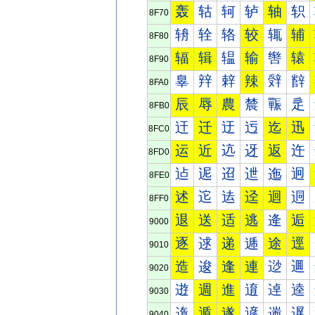
轰
轱
轲
轳
轴
轵
8F70
辀
辁
辂
较
辄
辅
8F80
辐
辑
辒
输
辔
辕
8F90
辠
辡
辢
辣
辤
辥
8FA0
辰
辱
農
辳
辴
辵
8FB0
迀
迁
迂
迃
迄
迅
8FC0
运
近
迒
迓
返
迕
8FD0
迠
迡
迢
迣
迤
迥
8FE0
述
迱
迲
迳
迴
迵
8FF0
退
送
适
逃
逄
逅
9000
逐
逑
递
逓
途
逕
9010
造
逡
逢
連
逤
逥
9020
逰
週
進
逳
逴
逵
9030
遀
遁
遂
遃
遄
遅
9040