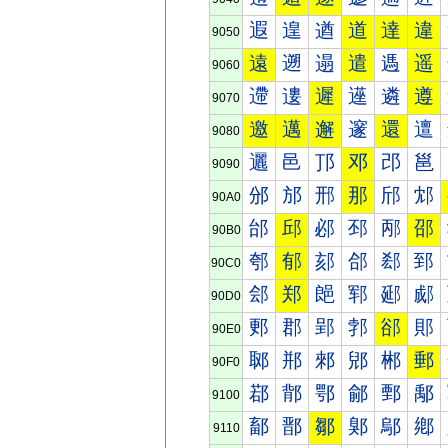
遐
遑
遒
道
達
違
9050
遠
遡
遢
遣
遤
遥
9060
遰
遱
遲
遳
遴
遵
9070
邀
邁
邂
邃
還
邅
9080
邐
邑
邒
邓
邔
邕
9090
邠
邡
邢
那
邤
邥
90A0
邰
邱
邲
邳
邴
邵
90B0
郀
郁
郂
郃
郄
郅
90C0
郐
郑
郒
郓
郔
郕
90D0
郠
郡
郢
郣
郤
郥
90E0
郰
郱
郲
郳
郴
郵
90F0
鄀
鄁
鄂
鄃
鄄
鄅
9100
鄐
鄑
鄒
鄓
鄔
鄕
9110