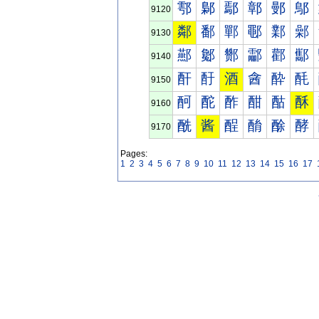
鄠
鄡
鄢
鄣
鄤
鄥
9120
鄰
鄱
鄲
鄳
鄴
鄵
9130
酀
酁
酂
酃
酄
酅
9140
酐
酑
酒
酓
酔
酕
9150
酠
酡
酢
酣
酤
酥
9160
酰
酱
酲
酳
酴
酵
9170
Pages:
1
2
3
4
5
6
7
8
9
10
11
12
13
14
15
16
17