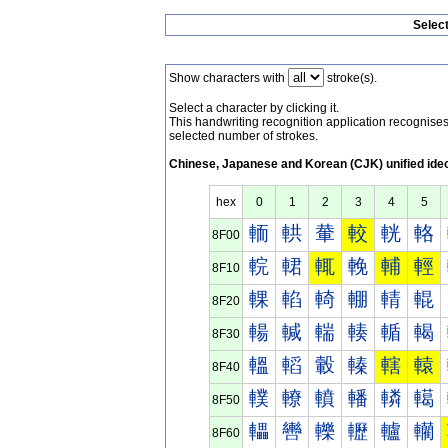
Selec
Show characters with
stroke(s).
Select a character by clicking it.
This handwriting recognition application recognis
selected number of strokes.
Chinese, Japanese and Korean (CJK) unified ide
hex
0
1
2
3
4
5
輀
輁
輂
較
輄
輅
8F00
輐
輑
輒
輓
輔
輕
8F10
輠
輡
輢
輣
輤
輥
8F20
輰
輱
輲
輳
輴
輵
8F30
轀
轁
轂
轃
轄
轅
8F40
轐
轑
轒
轓
轔
轕
8F50
轠
轡
轢
轣
轤
轥
8F60