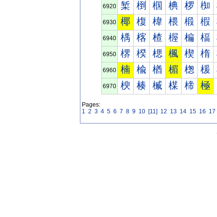
椠
椡
椢
椣
椤
椥
6920
椰
椱
椲
椳
椴
椵
6930
楀
楁
楂
楃
楄
楅
6940
楐
楑
楒
楓
楔
楕
6950
楠
楡
楢
楣
楤
楥
6960
楰
楱
楲
楳
楴
極
6970
Pages:
1
2
3
4
5
6
7
8
9
10
[11]
12
13
14
15
16
17