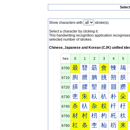
Selec
Show characters with
stroke(s).
Select a character by clicking it.
This handwriting recognition application recognis
selected number of strokes.
Chinese, Japanese and Korean (CJK) unified ide
hex
0
1
2
3
4
5
最
朁
朂
會
朄
朅
6700
朐
朑
朒
朓
朔
朕
6710
朠
朡
朢
朣
朤
朥
6720
朰
朱
朲
朳
朴
朵
6730
杀
杁
杂
权
杄
杅
6740
材
村
杒
杓
杔
杕
6750
杠
条
杢
杣
杤
来
6760