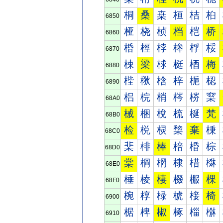
桐
桑
桒
桓
桔
桕
6850
桠
桡
桢
档
桤
桥
6860
桰
桱
桲
桳
桴
桵
6870
梀
梁
梂
梃
梄
梅
6880
梐
梑
梒
梓
梔
梕
6890
梠
梡
梢
梣
梤
梥
68A0
械
梱
梲
梳
梴
梵
68B0
检
棁
棂
棃
棄
棅
68C0
棐
棑
棒
棓
棔
棕
68D0
棠
棡
棢
棣
棤
棥
68E0
棰
棱
棲
棳
棴
棵
68F0
椀
椁
椂
椃
椄
椅
6900
椐
椑
椒
椓
椔
椕
6910