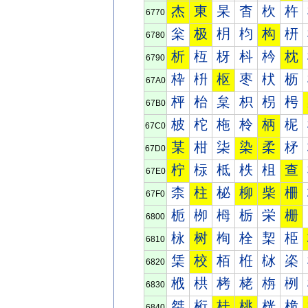
杰
東
杲
杳
杴
杵
6770
枀
极
枂
枃
构
枅
6780
析
枑
枒
枓
枔
枕
6790
枠
枡
枢
枣
枤
枥
67A0
枰
枱
枲
枳
枴
枵
67B0
柀
柁
柂
柃
柄
柅
67C0
某
柑
柒
染
柔
柕
67D0
柠
柡
柢
柣
柤
查
67E0
柰
柱
柲
柳
柴
柵
67F0
栀
栁
栂
栃
栄
栅
6800
栐
树
栒
栓
栔
栕
6810
栠
校
栢
栣
栤
栥
6820
栰
栱
栲
栳
栴
栵
6830
桀
桁
桂
桃
桄
桅
6840