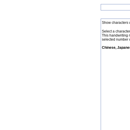
Show characters 
Select a character 
This handwriting 
selected number o
Chinese, Japanes