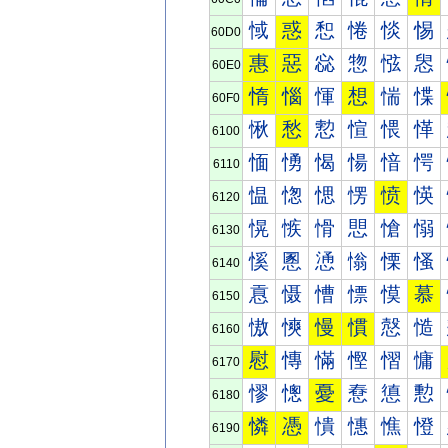
惐
惑
惒
惓
惔
惕
60D0
惠
惡
惢
惣
惤
惥
60E0
惰
惱
惲
想
惴
惵
60F0
愀
愁
愂
愃
愄
愅
6100
愐
愑
愒
愓
愔
愕
6110
愠
愡
愢
愣
愤
愥
6120
愰
愱
愲
愳
愴
愵
6130
慀
慁
慂
慃
慄
慅
6140
慐
慑
慒
慓
慔
慕
6150
慠
慡
慢
慣
慤
慥
6160
慰
慱
慲
慳
慴
慵
6170
憀
憁
憂
憃
憄
憅
6180
憐
憑
憒
憓
憔
憕
6190