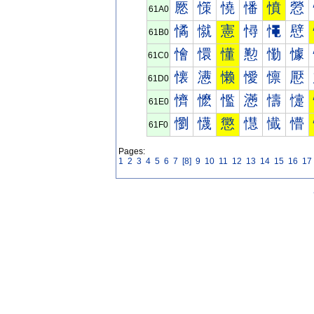
憠
憡
憢
憣
憤
憥
61A0
憰
憱
憲
憳
憴
憵
61B0
懀
懁
懂
懃
懄
懅
61C0
懐
懑
懒
懓
懔
懕
61D0
懠
懡
懢
懣
懤
懥
61E0
懰
懱
懲
懳
懴
懵
61F0
Pages:
1
2
3
4
5
6
7
[8]
9
10
11
12
13
14
15
16
17