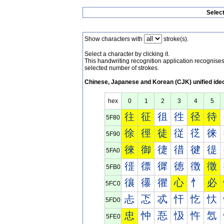
Selec
Show characters with
stroke(s).
Select a character by clicking it.
This handwriting recognition application recognis
selected number of strokes.
Chinese, Japanese and Korean (CJK) unified ide
hex
0
1
2
3
4
5
往
征
徂
徃
径
待
5F80
徐
徑
徒
従
徔
徕
5F90
徠
御
徢
徣
徤
徥
5FA0
徰
徱
徲
徳
徴
徵
5FB0
忀
忁
忂
心
忄
必
5FC0
忐
忑
忒
忓
忔
忕
5FD0
忠
忡
忢
忣
忤
忥
5FE0