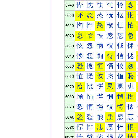
忰
忱
忲
忳
忴
念
5FF0
怀
态
怂
怃
怄
怅
6000
怐
怑
怒
怓
怔
怕
6010
怠
怡
怢
怣
怤
急
6020
怰
怱
怲
怳
怴
怵
6030
恀
恁
恂
恃
恄
恅
6040
恐
恑
恒
恓
恔
恕
6050
恠
恡
恢
恣
恤
恥
6060
恰
恱
恲
恳
恴
恵
6070
悀
悁
悂
悃
悄
悅
6080
悐
悑
悒
悓
悔
悕
6090
悠
悡
悢
患
悤
悥
60A0
悰
悱
悲
悳
悴
悵
60B0
惀
惁
惂
惃
惄
情
60C0