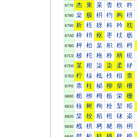
杰
東
杲
杳
杴
杵
6770
枀
极
枂
枃
构
枅
6780
析
枑
枒
枓
枔
枕
6790
枠
枡
枢
枣
枤
枥
67A0
枰
枱
枲
枳
枴
枵
67B0
柀
柁
柂
柃
柄
柅
67C0
某
柑
柒
染
柔
柕
67D0
柠
柡
柢
柣
柤
查
67E0
柰
柱
柲
柳
柴
柵
67F0
栀
栁
栂
栃
栄
栅
6800
栐
树
栒
栓
栔
栕
6810
栠
校
栢
栣
栤
栥
6820
栰
栱
栲
栳
栴
栵
6830
桀
桁
桂
桃
桄
桅
6840