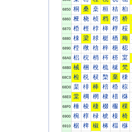
桐
桑
桒
桓
桔
桕
6850
桠
桡
桢
档
桤
桥
6860
桰
桱
桲
桳
桴
桵
6870
梀
梁
梂
梃
梄
梅
6880
梐
梑
梒
梓
梔
梕
6890
梠
梡
梢
梣
梤
梥
68A0
械
梱
梲
梳
梴
梵
68B0
检
棁
棂
棃
棄
棅
68C0
棐
棑
棒
棓
棔
棕
68D0
棠
棡
棢
棣
棤
棥
68E0
棰
棱
棲
棳
棴
棵
68F0
椀
椁
椂
椃
椄
椅
6900
椐
椑
椒
椓
椔
椕
6910