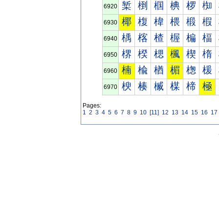
椠
椡
椢
椣
椤
椥
6920
椰
椱
椲
椳
椴
椵
6930
楀
楁
楂
楃
楄
楅
6940
楐
楑
楒
楓
楔
楕
6950
楠
楡
楢
楣
楤
楥
6960
楰
楱
楲
楳
楴
極
6970
Pages:
1
2
3
4
5
6
7
8
9
10
[11]
12
13
14
15
16
17