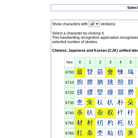
Selec
Show characters with
stroke(s).
Select a character by clicking it.
This handwriting recognition application recognis
selected number of strokes.
Chinese, Japanese and Korean (CJK) unified ide
hex
0
1
2
3
4
5
最
朁
朂
會
朄
朅
6700
朐
朑
朒
朓
朔
朕
6710
朠
朡
朢
朣
朤
朥
6720
朰
朱
朲
朳
朴
朵
6730
杀
杁
杂
权
杄
杅
6740
材
村
杒
杓
杔
杕
6750
杠
条
杢
杣
杤
来
6760