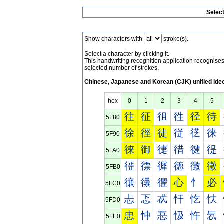
Selec
Show characters with
stroke(s).
Select a character by clicking it.
This handwriting recognition application recognis
selected number of strokes.
Chinese, Japanese and Korean (CJK) unified ide
hex
0
1
2
3
4
5
往
征
徂
徃
径
待
5F80
徐
徑
徒
従
徔
徕
5F90
徠
御
徢
徣
徤
徥
5FA0
徰
徱
徲
徳
徴
徵
5FB0
忀
忁
忂
心
忄
必
5FC0
忐
忑
忒
忓
忔
忕
5FD0
忠
忡
忢
忣
忤
忥
5FE0