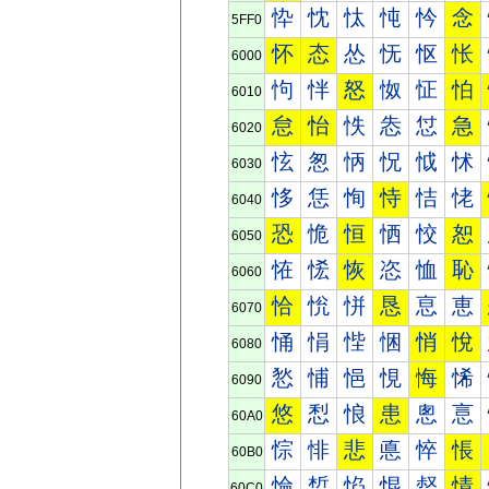
忰
忱
忲
忳
忴
念
5FF0
怀
态
怂
怃
怄
怅
6000
怐
怑
怒
怓
怔
怕
6010
怠
怡
怢
怣
怤
急
6020
怰
怱
怲
怳
怴
怵
6030
恀
恁
恂
恃
恄
恅
6040
恐
恑
恒
恓
恔
恕
6050
恠
恡
恢
恣
恤
恥
6060
恰
恱
恲
恳
恴
恵
6070
悀
悁
悂
悃
悄
悅
6080
悐
悑
悒
悓
悔
悕
6090
悠
悡
悢
患
悤
悥
60A0
悰
悱
悲
悳
悴
悵
60B0
惀
惁
惂
惃
惄
情
60C0