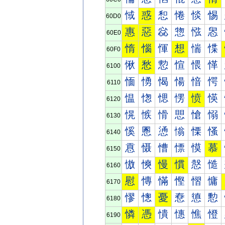
惐
惑
惒
惓
惔
惕
60D0
惠
惡
惢
惣
惤
惥
60E0
惰
惱
惲
想
惴
惵
60F0
愀
愁
愂
愃
愄
愅
6100
愐
愑
愒
愓
愔
愕
6110
愠
愡
愢
愣
愤
愥
6120
愰
愱
愲
愳
愴
愵
6130
慀
慁
慂
慃
慄
慅
6140
慐
慑
慒
慓
慔
慕
6150
慠
慡
慢
慣
慤
慥
6160
慰
慱
慲
慳
慴
慵
6170
憀
憁
憂
憃
憄
憅
6180
憐
憑
憒
憓
憔
憕
6190