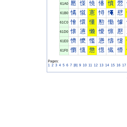
憠
憡
憢
憣
憤
憥
61A0
憰
憱
憲
憳
憴
憵
61B0
懀
懁
懂
懃
懄
懅
61C0
懐
懑
懒
懓
懔
懕
61D0
懠
懡
懢
懣
懤
懥
61E0
懰
懱
懲
懳
懴
懵
61F0
Pages:
1
2
3
4
5
6
7
[8]
9
10
11
12
13
14
15
16
17