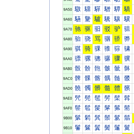
驐
驑
驒
驓
驔
驕
9A50
驠
驡
驢
驣
驤
驥
9A60
驰
驱
驲
驳
驴
驵
9A70
骀
骁
骂
骃
骄
骅
9A80
骐
骑
骒
骓
骔
骕
9A90
骠
骡
骢
骣
骤
骥
9AA0
骰
骱
骲
骳
骴
骵
9AB0
髀
髁
髂
髃
髄
髅
9AC0
髐
髑
髒
髓
體
髕
9AD0
髠
髡
髢
髣
髤
髥
9AE0
髰
髱
髲
髳
髴
髵
9AF0
鬀
鬁
鬂
鬃
鬄
鬅
9B00
鬐
鬑
鬒
鬓
鬔
鬕
9B10