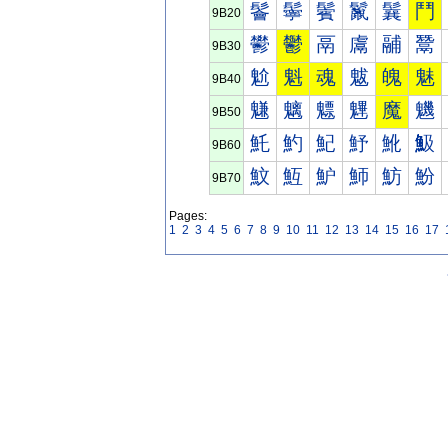
鬠
鬡
鬢
鬣
鬤
鬥
9B20
鬰
鬱
鬲
鬳
鬴
鬵
9B30
魀
魁
魂
魃
魄
魅
9B40
魐
魑
魒
魓
魔
魕
9B50
魠
魡
魢
魣
魤
魥
9B60
魰
魱
魲
魳
魴
魵
9B70
Pages:
1
2
3
4
5
6
7
8
9
10
11
12
13
14
15
16
17