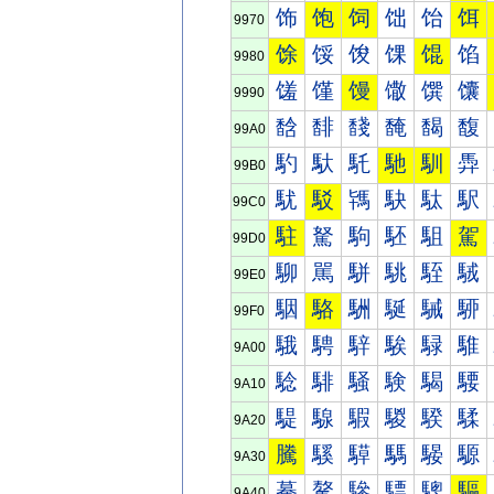
饰
饱
饲
饳
饴
饵
9970
馀
馁
馂
馃
馄
馅
9980
馐
馑
馒
馓
馔
馕
9990
馠
馡
馢
馣
馤
馥
99A0
馰
馱
馲
馳
馴
馵
99B0
駀
駁
駂
駃
駄
駅
99C0
駐
駑
駒
駓
駔
駕
99D0
駠
駡
駢
駣
駤
駥
99E0
駰
駱
駲
駳
駴
駵
99F0
騀
騁
騂
騃
騄
騅
9A00
騐
騑
騒
験
騔
騕
9A10
騠
騡
騢
騣
騤
騥
9A20
騰
騱
騲
騳
騴
騵
9A30
驀
驁
驂
驃
驄
驅
9A40